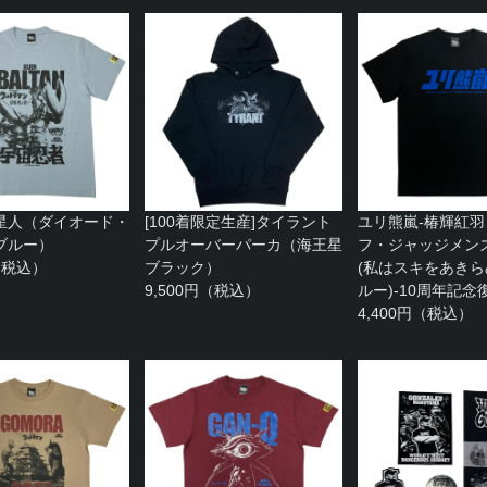
星人（ダイオード・
[100着限定生産]タイラント
ユリ熊嵐-椿輝紅羽 w
ブルー）
プルオーバーパーカ（海王星
フ・ジャッジメン
円（税込）
ブラック）
(私はスキをあき
9,500円（税込）
ルー)-10周年記念
4,400円（税込）