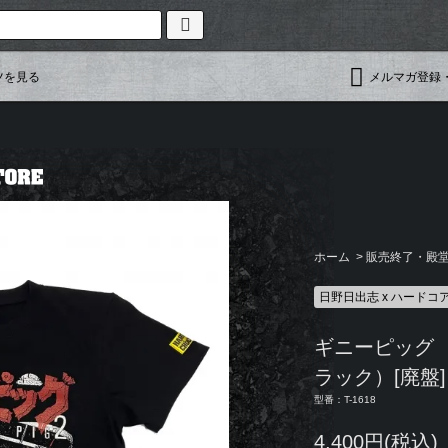
ツを見る
メルマガ登録
ホーム
>
販売終了・殿堂入
日野日出志 x ハードコ
ギニーピッグ
ラック）[廃盤]
型番：T-1618
4,400円(税込)