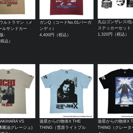
丸山ゴンザレス/
Sウルトラマン（メ
ガンQ（コードNo.01バーガ
ステッカーセット
ールサンドカー
ンディ）
1,320円（税込）
版-
4,400円（税込）
円（税込）
KIHARA VS
遊星からの物体X THE
遊星からの物体X T
I(沸騰油グレージュ)
THING（雪原ライトブル
THING（クレー