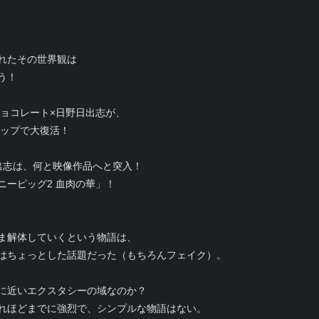
れたその世界観は
う！
チョコレート×日野日出志が、
ナップで大復活！
出志は、何と映像作品へと突入！
ーピッグ2 血肉の華」！
ま解体していくという物語は、
はちょっとした話題だった（もちろんフェイク）。
に近いエクスタシーの域なのか？
れほどまでに強烈で、シンプルな物語はない。