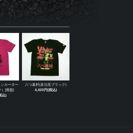
リンカーネー
八つ墓村(多治見ブラック)
）[廃盤]
4,400円(税込)
税込)