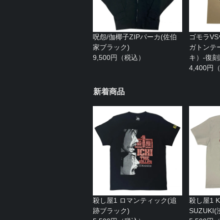
呪怨/伽椰子ZIPパーカ(佐伯
ゴモラV
家ブラック)
ガトンテ
9,500円（税込）
キ）-復刻
4,400
新着商品
殺し屋1 ロマンティック(追
殺し屋1 KA
跡ブラック)
SUZUK