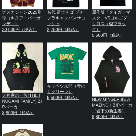
ナスカジャン2025別
名代 富士そば プチ
原作版「タイガーマ
珍（キヌア・バーガ
プラキャンバスサコ
スク」VSゴルゴダ・
ンディ）
ッシュ
クロス（磔ブラッ
30,000円（税込）
2,750円（税込）
ク）
5,500円（税込）
キャベツ太郎（青の
りグリーン）
犬神家の一族(THE I
5,500円（税込）
NEW GINGER,It’s A
NUGAMI FAMILY) ZI
MAZING！ZIPパーカ
Pパーカ
（岩下の新生姜）
8,800円（税込）
8,800円（税込）