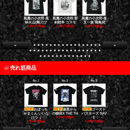
風魔の小次郎 風
風魔の小次郎 聖
風魔の小次郎 夜
風魔の小次郎
林火山(剛刀ブ
剣戦争 コスモ
叉一族 飛鳥武
魔一族 竜
4,400円(税込)
4,400円(税込)
4,400円(税込)
4,400円(税
<
>
売れ筋商品
No.1
No.2
No.3
No.4
おぼっち
遊星から
ゴースト
ゴー
ゃまくん いいな
の物体X THE TH
バスターズ SAV
バスターズ 
けつ（
5,500円(税込)
E
ージャ
5,500円(税込)
5,500円(税込)
5,500円(税