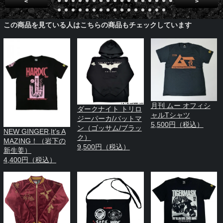
<
>
この商品を見ている人はこちらの商品もチェックしています
月刊 ムー オフィシ
ダークナイト トリロ
ャルTシャツ
ジーパーカ/バットマ
5,500円（税込）
ン（ゴッサム/ブラッ
NEW GINGER,It’s A
ク）
MAZING！（岩下の
9,500円（税込）
新生姜）
4,400円（税込）