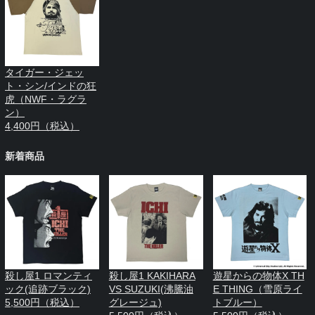
タイガー・ジェッ
ト・シン/インドの狂
虎（NWF・ラグラ
ン）
4,400円（税込）
新着商品
殺し屋1 ロマンティ
殺し屋1 KAKIHARA
遊星からの物体X TH
ック(追跡ブラック)
VS SUZUKI(沸騰油
E THING（雪原ライ
5,500円（税込）
グレージュ)
トブルー）