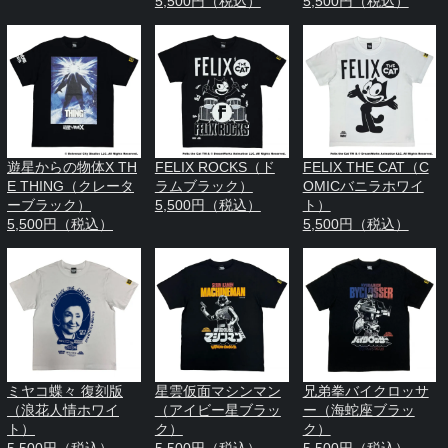
5,500円（税込）
5,500円（税込）
遊星からの物体X TH
FELIX ROCKS（ド
FELIX THE CAT（C
E THING（クレータ
ラムブラック）
OMICバニラホワイ
ーブラック）
5,500円（税込）
ト）
5,500円（税込）
5,500円（税込）
ミヤコ蝶々 復刻版
星雲仮面マシンマン
兄弟拳バイクロッサ
（浪花人情ホワイ
（アイビー星ブラッ
ー（海蛇座ブラッ
ト）
ク）
ク）