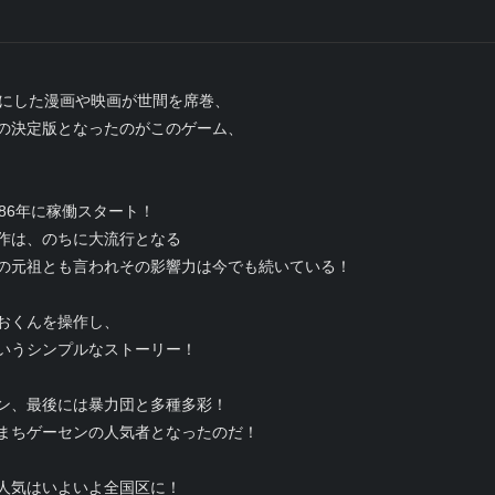
マにした漫画や映画が世間を席巻、
の決定版となったのがこのゲーム、
86年に稼働スタート！
作は、のちに大流行となる
の元祖とも言われその影響力は今でも続いている！
おくんを操作し、
いうシンプルなストーリー！
ン、最後には暴力団と多種多彩！
まちゲーセンの人気者となったのだ！
人気はいよいよ全国区に！