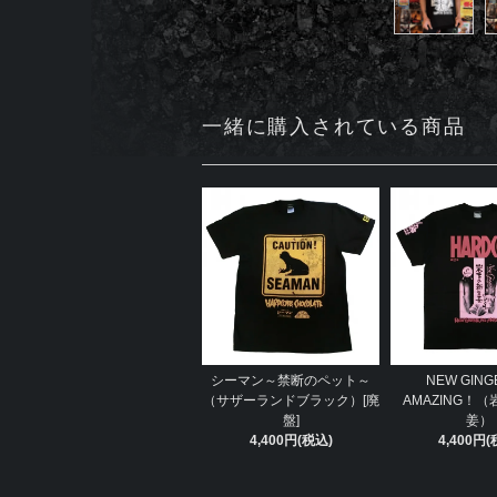
一緒に購入されている商品
シーマン～禁断のペット～
NEW GINGER
（サザーランドブラック）[廃
AMAZING！
盤]
姜）
4,400円(税込)
4,400円(