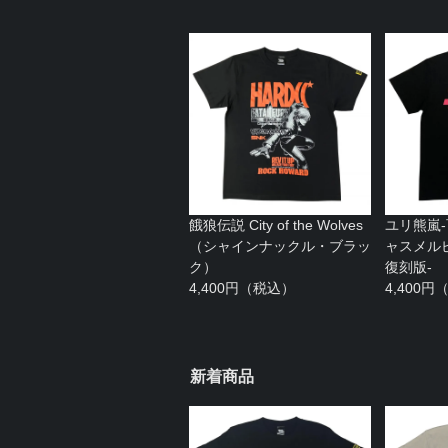
餓狼伝説 City of the Wolves
ユリ熊嵐
（シャインナックル・ブラッ
ャスメルピ
ク）
復刻版-
4,400円（税込）
4,400
新着商品