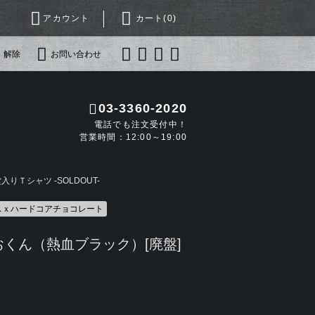
アカウント
カート(
0
)
・解除
お問い合わせ
03-3360-2020
電話でも注文受付中！
営業時間：12:00～19:00
りＴシャツ -SOLDOUT-
スｘハードコアチョコレート
くん（熱血ブラック）[廃盤]