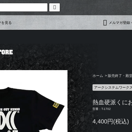
ツを見る
メルマガ登録
ホーム
>
販売終了・殿堂入
アークシステムワーク
熱血硬派くにお
型番：T-1702
4,400円(税込)