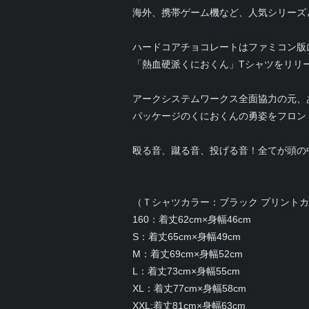
海外、携帯ゲーム機など、人気シリーズ
ハードコアチョコレートはファミコン版
「熱血硬派くにおくん」Tシャツをリリ
アークシステムワークス全面協力の元、
パッケージのくにおくんの勇姿をフロン
殴る音、蹴る音、投げる音！全てが頭の
（Ｔシャツカラー：ブラック プリント
160：着丈62cm×身幅46cm
S：着丈65cm×身幅49cm
M：着丈69cm×身幅52cm
L：着丈73cm×身幅55cm
XL：着丈77cm×身幅58cm
XXL:着丈81cm×身幅63cm