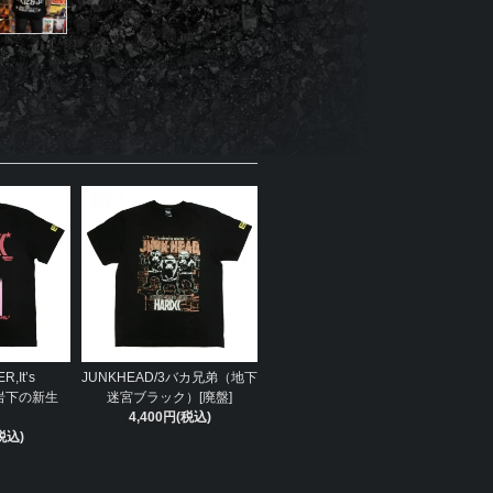
,It’s
JUNKHEAD/3バカ兄弟（地下
（岩下の新生
迷宮ブラック）[廃盤]
4,400円(税込)
税込)