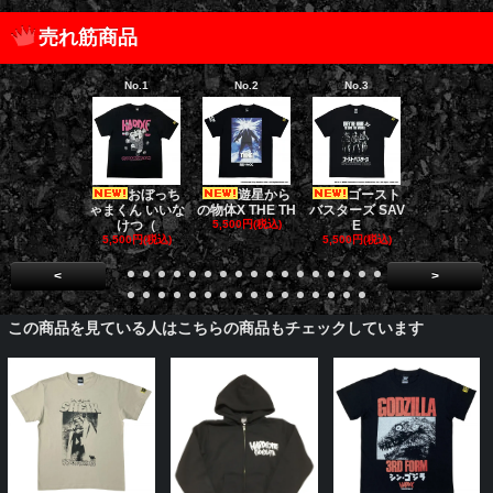
売れ筋商品
No.1
No.2
No.3
No.4
おぼっち
遊星から
ゴースト
ゴー
ゃまくん いいな
の物体X THE TH
バスターズ SAV
バスターズ 
けつ（
5,500円(税込)
E
ージャ
5,500円(税込)
5,500円(税込)
5,500円(税
<
>
この商品を見ている人はこちらの商品もチェックしています