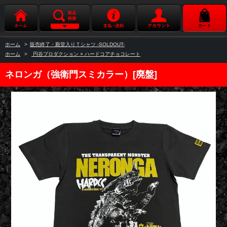
ホーム
>
販売終了・殿堂入りＴシャツ -SOLDOUT-
ホーム
>
円谷プロダクション × ハードコアチョコレート
ネロンガ（強衛門スミカラー）[廃盤]