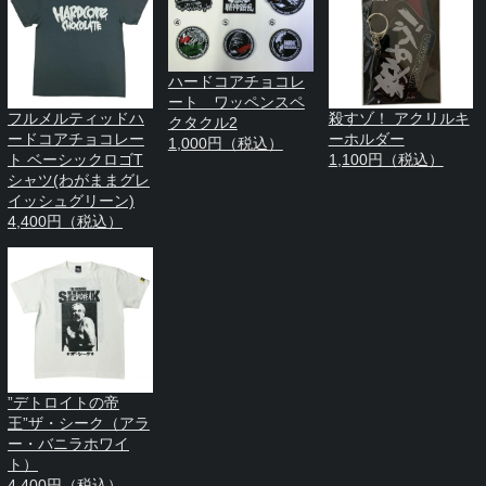
ハードコアチョコレ
ート ワッペンスペ
フルメルティッドハ
殺すゾ！ アクリルキ
クタクル2
ードコアチョコレー
ーホルダー
1,000円（税込）
ト ベーシックロゴT
1,100円（税込）
シャツ(わがままグレ
イッシュグリーン)
4,400円（税込）
”デトロイトの帝
王”ザ・シーク（アラ
ー・バニラホワイ
ト）
4,400円（税込）