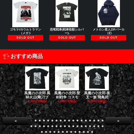
ゴモラVSウルトラマン
恐竜戦車(戦車怪獣シルバ
メトロン星人ZIPパーカ
（メガト
ー)-
（幻
SOLD OUT
SOLD OUT
SOLD OUT
おすすめ商品
風魔の小次郎 風
風魔の小次郎 聖
風魔の小次郎 夜
風魔の小次郎
林火山(剛刀ブ
剣戦争 コスモ
叉一族 飛鳥武
魔一族 竜
4,400円(税込)
4,400円(税込)
4,400円(税込)
4,400円(税
<
>