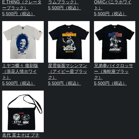
E THING（クレータ
ラムブラック）
OMICバニラホワイ
ーブラック）
5,500円（税込）
ト）
5,500円（税込）
5,500円（税込）
ミヤコ蝶々 復刻版
星雲仮面マシンマン
兄弟拳バイクロッサ
（浪花人情ホワイ
（アイビー星ブラッ
ー（海蛇座ブラッ
ト）
ク）
ク）
5,500円（税込）
5,500円（税込）
5,500円（税込）
名代 富士そば プチ