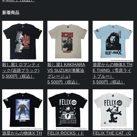
新着商品
殺し屋1 ロマンティ
殺し屋1 KAKIHARA
遊星からの物体X TH
ック(追跡ブラック)
VS SUZUKI(沸騰油
E THING（雪原ライ
5,500円（税込）
グレージュ)
トブルー）
5,500円（税込）
5,500円（税込）
遊星からの物体X TH
FELIX ROCKS（ド
FELIX THE CAT（C