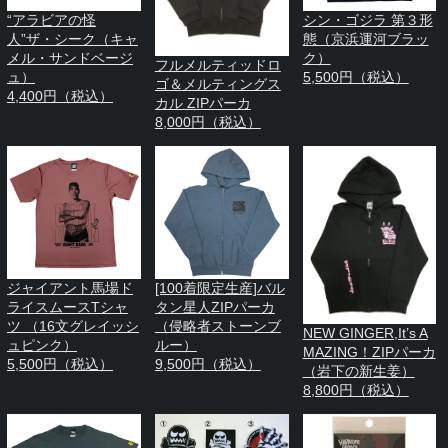
“アラビアの怪
シン・ゴジラ 第３形
人”ザ・シーク（キャ
態（京浜運河ブラッ
メル・サンドベージ
ク）
フルメルティッドロ
ュ）
5,500円（税込）
ゴ＆メルティングス
4,400円（税込）
カル ZIPパーカ
8,000円（税込）
ジャイアント馬場ド
[100着限定生産]バル
ライスムースTシャ
タン星人ZIPパーカ
ツ （16文グレイッシ
（侵略者ストーンブ
NEW GINGER,It’s A
ュピンク）
ルー）
MAZING！ZIPパーカ
5,500円（税込）
9,500円（税込）
（岩下の新生姜）
8,800円（税込）