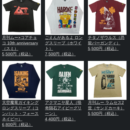
月刊ムー×コアチョ
ごえんがあるよ ロン
チタノザウルス（恐
コ 10th anniversary
グスリーブ（ホワイ
龍バーガンディ）
（スミ）
ト）
5,500円（税込）
5,500円（税込）
7,500円（税込）
大空魔竜ガイキング
アクマニヤ星人（怪
月刊ムー ラムセス2
ロングスリーブ（コ
奇隕石アイビーグリ
世（サンドカーキ）
ンバット・フォース
ーン）
5,500円（税込）
ネイビー）
4,400円（税込）
6,800円（税込）