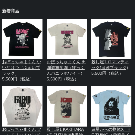
新着商品
おぼっちゃまくん い
おぼっちゃまくん 田
殺し屋1 ロマンティ
いなけつ（ぶぁいブ
園調布学園（ぽっく
ック(追跡ブラック)
ラック）
んバニラホワイト）
5,500円（税込）
5,500円（税込）
5,500円（税込）
おぼっちゃまくん フ
殺し屋1 KAKIHARA
遊星からの物体X TH