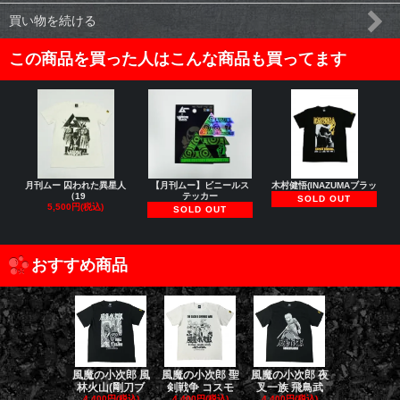
買い物を続ける
この商品を買った人はこんな商品も買ってます
月刊ムー 囚われた異星人
【月刊ムー】ビニールス
木村健悟(INAZUMAブラッ
（19
テッカー
SOLD OUT
5,500円(税込)
SOLD OUT
おすすめ商品
風魔の小次郎 風
風魔の小次郎 聖
風魔の小次郎 夜
風魔の小次郎
林火山(剛刀ブ
剣戦争 コスモ
叉一族 飛鳥武
魔一族 竜
4,400円(税込)
4,400円(税込)
4,400円(税込)
4,400円(税