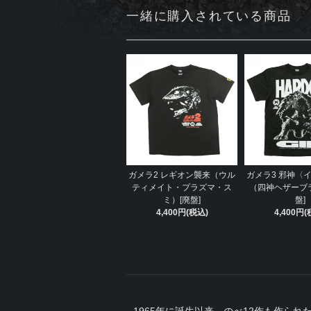
一緒に購入されている商品
ガメラ2 レギオン襲来（ウル
ガメラ3 邪神〈
ティメイト・プラズマ・ス
（四神ヘザーブ
ミ）[廃盤]
盤]
4,400円(税込)
4,400円(