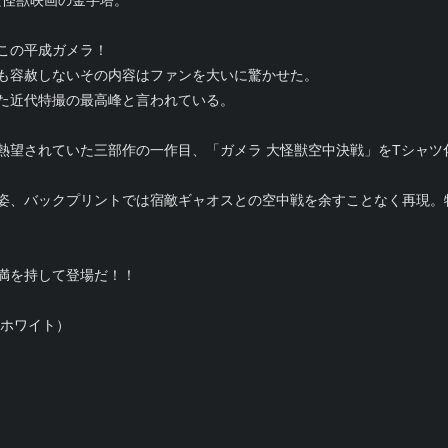
た怪獣映画の金字塔。
この平成ガメラ！
も容赦しないその内容はファンを大いに驚かせた。
た近代特撮の最高峰と言われている。
熱望されていた三部作の一作目、「ガメラ 大怪獣空中決戦」をTシャツ
姿、バックプリントでは宿敵ギャオスとの空中戦を余すことなく再現。
満を持して登場だ！！
：ホワイト）