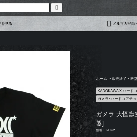
ツを見る
メルマガ登録
ホーム
>
販売終了・殿堂入
KADOKAWA X ハー
ガメラ×ハードコアチョ
ガメラ 大怪獣
盤]
型番：T-1762