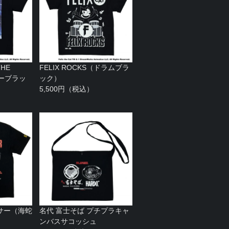
HE
FELIX ROCKS（ドラムブラ
ターブラッ
ック）
5,500円（税込）
サー（海蛇
名代 富士そば プチプラキャ
ンバスサコッシュ