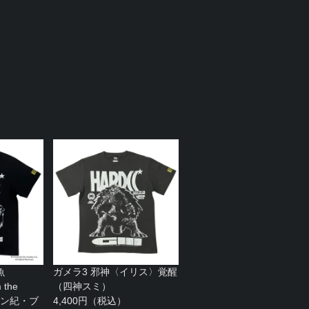
魚
ガメラ3 邪神〈イリス〉覚醒
 the
（四神スミ）
(デボン紀・ブ
4,400円（税込）