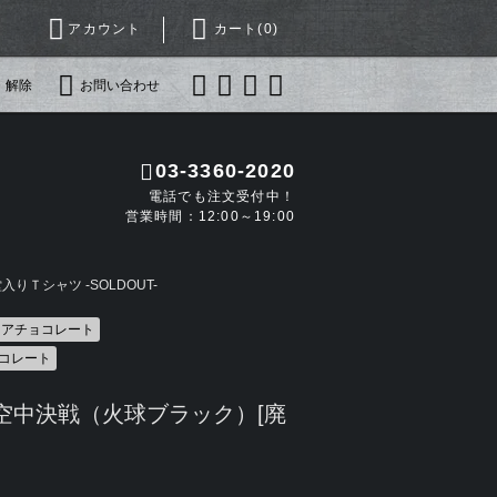
アカウント
カート(
0
)
・解除
お問い合わせ
03-3360-2020
電話でも注文受付中！
営業時間：12:00～19:00
りＴシャツ -SOLDOUT-
ドコアチョコレート
コレート
空中決戦（火球ブラック）[廃