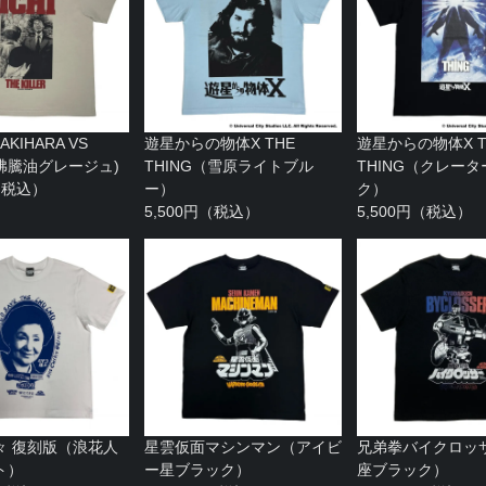
KIHARA VS
遊星からの物体X THE
遊星からの物体X T
I(沸騰油グレージュ)
THING（雪原ライトブル
THING（クレー
円（税込）
ー）
ク）
5,500円（税込）
5,500円（税込）
々 復刻版（浪花人
星雲仮面マシンマン（アイビ
兄弟拳バイクロッ
ト）
ー星ブラック）
座ブラック）