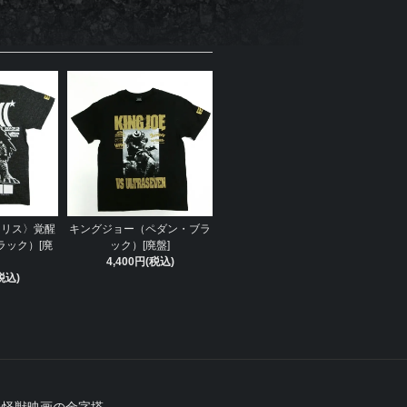
イリス〉覚醒
キングジョー（ペダン・ブラ
ラック）[廃
ック）[廃盤]
4,400円(税込)
税込)