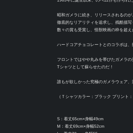
1965年に誕生以来、のべ12作も作られ
昭和ガメラに続き、リリースされるのが
徹底的なリアリティを追求し、残酷描写
数々の賞も受賞し、怪獣映画の枠を超え
ハードコアチョコレートとのコラボは、
フロントではやや丸みを帯びたガメラの
Tシャツとして蘇らせたのだ！
誰もが欲しかった究極のガメラウェア、
（Ｔシャツカラー：ブラック プリント
S：着丈65cm×身幅49cm
M：着丈69cm×身幅52cm