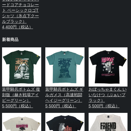
ードコアチョコレー
ト ベーシックロゴT
シャツ（氷点下クー
ルブラック）
4,400円（税込）
新着商品
装甲騎兵ボトムズ 復
装甲騎兵ボトムズ ギ
おぼっちゃまくん い
刻版（赫き戦場アイ
ルガメス（高速戦闘
いなけつ（ぶぁいブ
ビーグリーン）
ヘイジーグリーン）
ラック）
5,500円（税込）
5,500円（税込）
5,500円（税込）