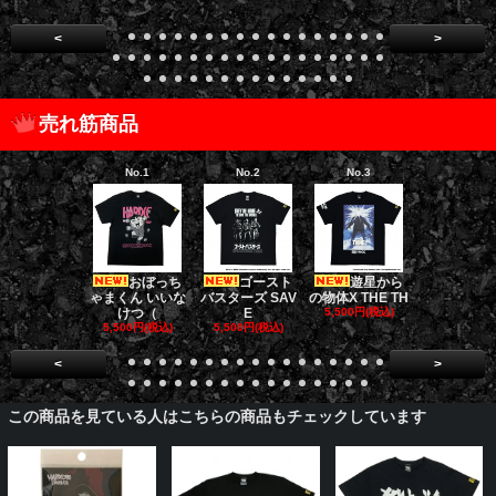
<
>
売れ筋商品
No.1
No.2
No.3
No.4
おぼっち
ゴースト
遊星から
[限定販売]
ゃまくん いいな
バスターズ SAV
の物体X THE TH
ドファーザ
けつ（
E
5,500円(税込)
5,500円(税
5,500円(税込)
5,500円(税込)
<
>
この商品を見ている人はこちらの商品もチェックしています