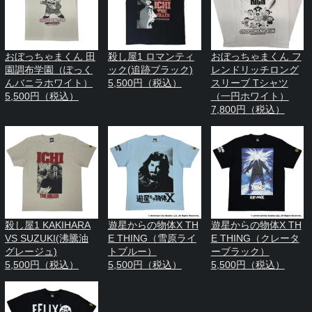
おぼっちゃまくん 田
殺し屋1 ロマンティ
おぼっちゃまくん フ
園調布学園（ぽっく
ック(追跡ブラック)
レンドリッチロング
んバニラホワイト）
5,500円（税込）
スリーブ Tシャツ
5,500円（税込）
（一円ホワイト）
7,800円（税込）
殺し屋1 KAKIHARA
遊星からの物体X TH
遊星からの物体X TH
VS SUZUKI(沸騰油
E THING（雪原ライ
E THING（クレータ
グレージュ)
トブルー）
ーブラック）
5,500円（税込）
5,500円（税込）
5,500円（税込）