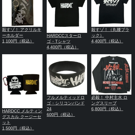
殺すゾ！ アクリルキ
殺すゾ！（丸腰ブラ
ーホルダー
ック）
HARDCCスターロ
1,100円（税込）
4,400円（税込）
ゴ・Tシャツ
4,400円（税込）
フルメルティッドロ
必殺！ 中村主水 ロ
ゴ・シリコンバンド
ングスリーブ
24
6,800円（税込）
HARDCC メルティン
600円（税込）
グスカル クージーセ
ット
1,500円（税込）