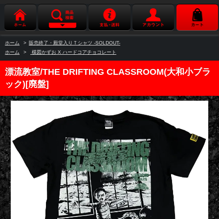
ホーム
>
販売終了・殿堂入りＴシャツ -SOLDOUT-
ホーム
>
楳図かずお X ハードコアチョコレート
漂流教室/THE DRIFTING CLASSROOM(大和小ブラ
ック)[廃盤]