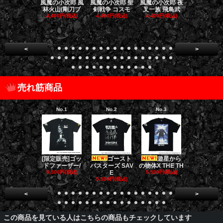
風魔の小次郎 風
風魔の小次郎 聖
風魔の小次郎 夜
風魔の小次郎
林火山(剛刀ブ
剣戦争 コスモ
叉一族 飛鳥武
魔一族 竜
4,400円(税込)
4,400円(税込)
4,400円(税込)
4,400円(税
<
>
売れ筋商品
No.1
No.2
No.3
No.4
[限定販売]ゴッ
ゴースト
遊星から
ダークナイト
ドファーザー/
バスターズ SAV
の物体X THE TH
リロジー/
5,500円(税込)
E
5,500円(税込)
5,500円(税
5,500円(税込)
<
>
この商品を見ている人はこちらの商品もチェックしています