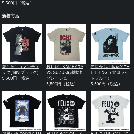
5,500円（税込）
新着商品
殺し屋1 ロマンティ
殺し屋1 KAKIHARA
遊星からの物体X TH
ック(追跡ブラック)
VS SUZUKI(沸騰油
E THING（雪原ライ
5,500円（税込）
グレージュ)
トブルー）
5,500円（税込）
5,500円（税込）
遊星からの物体X TH
FELIX ROCKS（ド
FELIX THE CAT（C