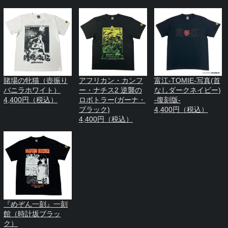
賭場の牝猫（壺振り
アフリカン・カンフ
富江-TOMIE-写真(首
バニラホワイト）
ー・ナチス2 逆襲の
なしダークネイビー)
4,400円（税込）
ロボトラー(ガーナ・
-復刻版-
ブラック)
4,400円（税込）
4,400円（税込）
『めぞん一刻』一刻
館（時計坂ブラッ
ク）