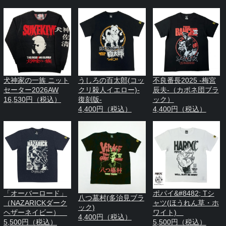
犬神家の一族 ニット
うしろの百太郎(コッ
不良番長2025 -梅宮
セーター2026AW
クリ殺人イエロー)-
辰夫-（カポネ団ブラ
16,530円（税込）
復刻版-
ック）
4,400円（税込）
4,400円（税込）
「オーバーロード」
ポパイ&#8482; Tシ
八つ墓村(多治見ブラ
（NAZARICKダーク
ャツ(ほうれん草・ホ
ック)
ヘザーネイビー）
ワイト)
4,400円（税込）
5,500円（税込）
5,500円（税込）