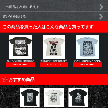
この商品を友達に教える
買い物を続ける
この商品を買った人はこんな商品も買ってます
おろち/OROCHI(念動力ス
洗礼/BAPTISM(脳移植手
わたしは真悟/MY NAME
SOLD OUT
SOLD OUT
SOLD OUT
おすすめ商品