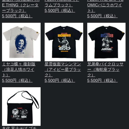
E THING（クレータ
ラムブラック）
OMICバニラホワイ
ーブラック）
5,500円（税込）
ト）
5,500円（税込）
5,500円（税込）
ミヤコ蝶々 復刻版
星雲仮面マシンマン
兄弟拳バイクロッサ
（浪花人情ホワイ
（アイビー星ブラッ
ー（海蛇座ブラッ
ト）
ク）
ク）
5,500円（税込）
5,500円（税込）
5,500円（税込）
名代 富士そば プチ