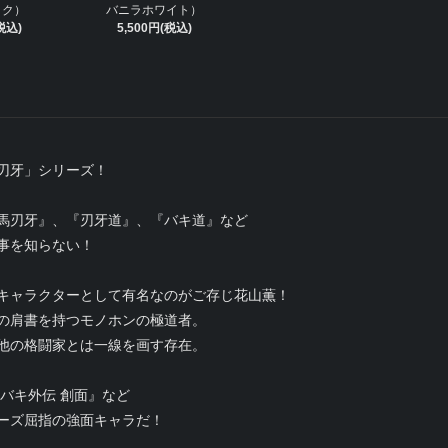
ック）
バニラホワイト）
税込)
5,500円(税込)
刃牙」シリーズ！
馬刃牙』、『刃牙道』、『バキ道』など
事を知らない！
キャラクターとして有名なのがご存じ花山薫！
の肩書を持つモノホンの極道者。
他の格闘家とは一線を画す存在。
『バキ外伝 創面』など
ーズ屈指の強面キャラだ！