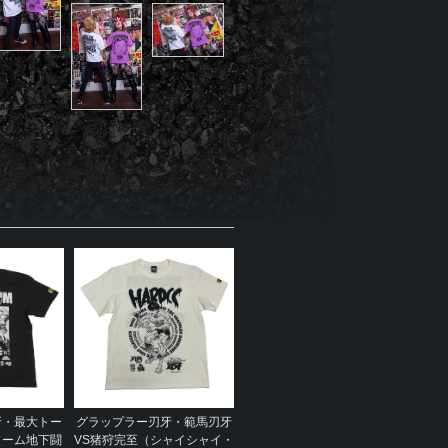
牙・最大トー
グラップラー刃牙・範馬刃牙
ドーム地下闘
VS猪狩完至（シャイシャイ・