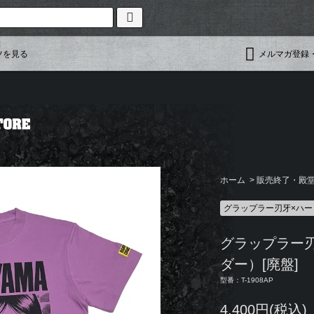
ツを見る
メルマガ登録
ホーム
>
販売終了・殿堂入
グラップラー刃牙×ハ
グラップラー
ダー）[廃盤]
型番：T-1908AP
4,400円(税込)