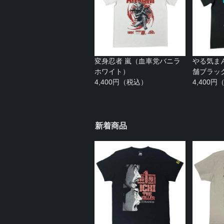
変身忍者 嵐（血車党バニラ
やる気ま
ホワイト）
舗ブラッ
4,400円（税込）
4,400
新着商品