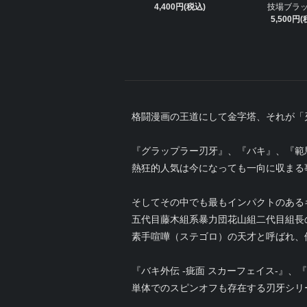
4,400円(税込)
技場ブラ
5,500円(
格闘漫画の王道にして金字塔、それが「
『グラップラー刃牙』、『バキ』、『範
熱狂的人気は今になっても一向に収まる
そしてその中でも最もインパクトのある
五代目藤木組系暴力団花山組二代目組長
素手喧嘩（ステゴロ）の天才と呼ばれ、
『バキ外伝 -疵面 スカーフェイス-』、
単体でのスピンオフも存在する刃牙シリ