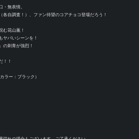
口・無表情。
（各自調査！）、ファン待望のコアチョコ登場だろう！
睨む花山薫！
もヤバいシーンを！
」の刺青が強烈！
だ！！
トカラー：ブラック）
庫切れの場合もございます。ご了承ください。