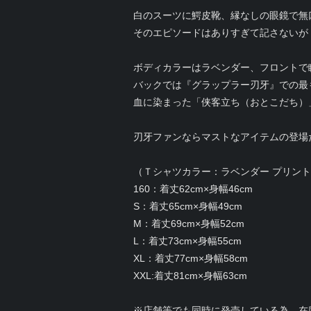
白のスーツに鰐皮靴、縁なしの眼鏡で無
そのエピソードはありすぎて記さないが
ボディカラーはラベンダー、フロントで
バックでは『グラップラー刃牙』での最
血に染まった「侠客立ち（おとこだち）
刃牙ファンならマストなアイテムの登場
（Ｔシャツカラー：ラベンダー プリン
160：着丈62cm×身幅46cm
S：着丈65cm×身幅49cm
M：着丈69cm×身幅52cm
L：着丈73cm×身幅55cm
XL：着丈77cm×身幅58cm
XXL:着丈81cm×身幅63cm
※店舗等でも同時に発売している為、在