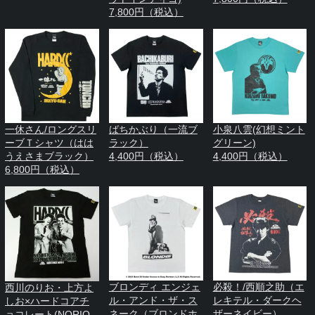
7,800円（税込）
一休さん/ロングスリ
ばちかぶり（一流ブ
小泉八雲(幻想ミント
ーブＴシャツ（はは
ラック）
グリーン)
うえさまブラック）
4,400円（税込）
4,400円（税込）
6,800円（税込）
ブロンディ エンジェ
必殺！/西順之助（エ
西川のりお・上方よ
ル・アンド・ザ・ス
レキテル・ダークヘ
しお×ハードコアチ
ネーク（ブロンドホ
ザーネイビー）
ョコレート(NORIO