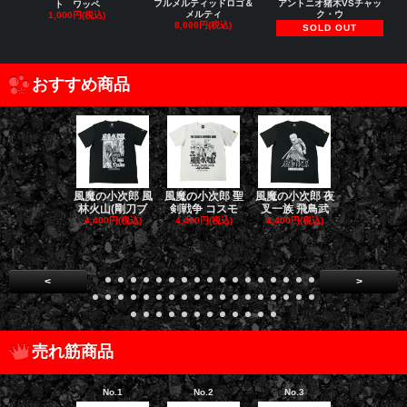
フルメルティッドロゴ＆
アントニオ猪木VSチャッ
ト ワッペ
メルティ
ク・ウ
1,000円(税込)
8,000円(税込)
SOLD OUT
おすすめ商品
風魔の小次郎 風
風魔の小次郎 聖
風魔の小次郎 夜
風魔の小次郎
林火山(剛刀ブ
剣戦争 コスモ
叉一族 飛鳥武
魔一族 竜
4,400円(税込)
4,400円(税込)
4,400円(税込)
4,400円(税
<
>
売れ筋商品
No.1
No.2
No.3
No.4