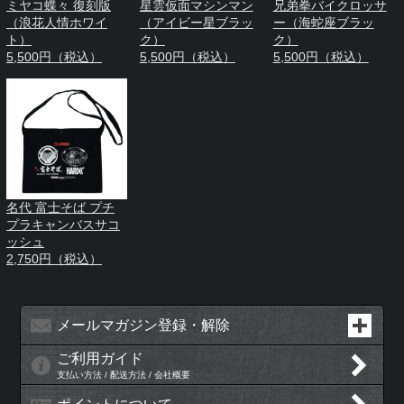
ミヤコ蝶々 復刻版
星雲仮面マシンマン
兄弟拳バイクロッサ
（浪花人情ホワイ
（アイビー星ブラッ
ー（海蛇座ブラッ
ト）
ク）
ク）
5,500円（税込）
5,500円（税込）
5,500円（税込）
名代 富士そば プチ
プラキャンバスサコ
ッシュ
2,750円（税込）
メールマガジン登録・解除
ご利用ガイド
支払い方法 / 配送方法 / 会社概要