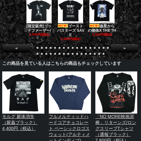
[限定販売]ゴッ
ゴースト
遊星から
ダークナイト
ドファーザー/
バスターズ SAV
の物体X THE TH
リロジー/
5,500円(税込)
E
5,500円(税込)
5,500円(税
5,500円(税込)
<
>
この商品を見ている人はこちらの商品もチェックしています
モルグ 屍体消失
フルメルティッドハ
「NO MORE映画泥
（屍姦ブラック）
ードコアチョコレー
棒」リターンズ/ロン
4,400円（税込）
ト ベーシックロゴス
グスリーブTシャツ
ウェット(アルティメ
（通報ブラック）
ットインディゴ)
7,800円（税込）