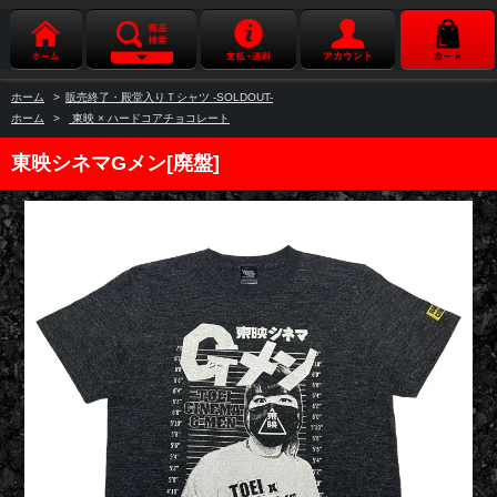
ホーム
>
販売終了・殿堂入りＴシャツ -SOLDOUT-
ホーム
>
東映 × ハードコアチョコレート
東映シネマGメン[廃盤]