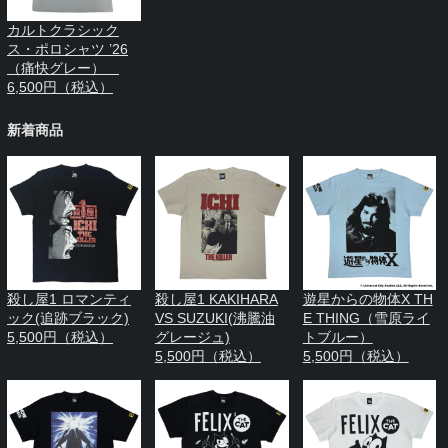
カルトクラシック
ス・ポロシャツ ’26
（痛快グレー）
6,500円（税込）
新着商品
殺し屋1 ロマンティ
殺し屋1 KAKIHARA
遊星からの物体X TH
ック(追跡ブラック)
VS SUZUKI(沸騰油
E THING（雪原ライ
5,500円（税込）
グレージュ)
トブルー）
5,500円（税込）
5,500円（税込）