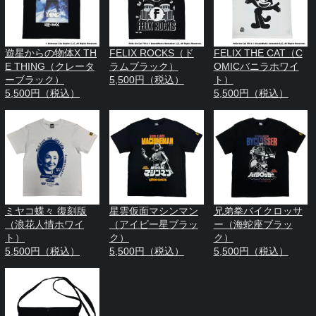
遊星からの物体X TH
FELIX ROCKS（ド
FELIX THE CAT（C
E THING（クレータ
ラムブラック）
OMICバニラホワイ
ーブラック）
5,500円（税込）
ト）
5,500円（税込）
5,500円（税込）
ミヤコ蝶々 復刻版
星雲仮面マシンマン
兄弟拳バイクロッサ
（浪花人情ホワイ
（アイビー星ブラッ
ー（海蛇座ブラッ
ト）
ク）
ク）
5,500円（税込）
5,500円（税込）
5,500円（税込）