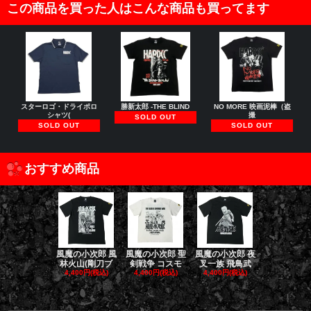
この商品を買った人はこんな商品も買ってます
スターロゴ・ドライポロ
勝新太郎 -THE BLIND
NO MORE 映画泥棒（盗
シャツ(
撮
SOLD OUT
SOLD OUT
SOLD OUT
おすすめ商品
風魔の小次郎 風
風魔の小次郎 聖
風魔の小次郎 夜
風魔の小次郎
林火山(剛刀ブ
剣戦争 コスモ
叉一族 飛鳥武
魔一族 竜
4,400円(税込)
4,400円(税込)
4,400円(税込)
4,400円(税