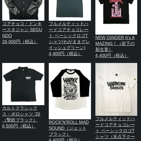
コアチョコ・ドンキ
フルメルティッドハ
ースタジャン SEGU
ードコアチョコレー
NDO
ト ベーシックロゴT
NEW GINGER,It’s A
26,000円（税込）
シャツ(わがままグレ
MAZING！（岩下の
イッシュグリーン)
新生姜）
4,400円（税込）
4,400円（税込）
カルトクラシック
ス・ポロシャツ ’26
フルメルティッドハ
（撃鉄ブラック）
ROCK'N'ROLL MAD
ードコアチョコレー
6,500円（税込）
SOUND（ジェット
ト ベーシックロゴT
ブラック）
シャツ（氷点下クー
4,400円（税込）