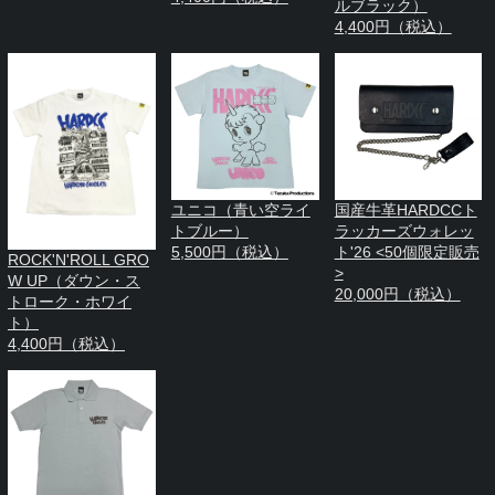
ルブラック）
4,400円（税込）
ユニコ（青い空ライ
国産牛革HARDCCト
トブルー）
ラッカーズウォレッ
5,500円（税込）
ト'26 <50個限定販売
ROCK'N'ROLL GRO
>
W UP（ダウン・ス
20,000円（税込）
トローク・ホワイ
ト）
4,400円（税込）