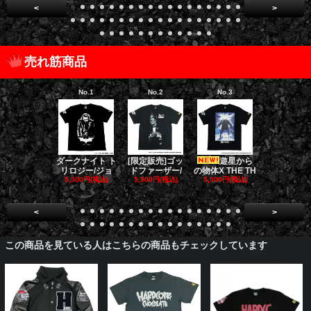
<
>
売れ筋商品
No.1
No.2
No.3
No.4
[限定販売]ゴッ
遊星から
ゴー
ダークナイト ト
ドファーザー/
の物体X THE TH
バスターズ 
リロジー/ジョ
5,500円(税込)
5,500円(税込)
E
5,500円(税込)
5,500円(税
<
>
この商品を見ている人はこちらの商品もチェックしています