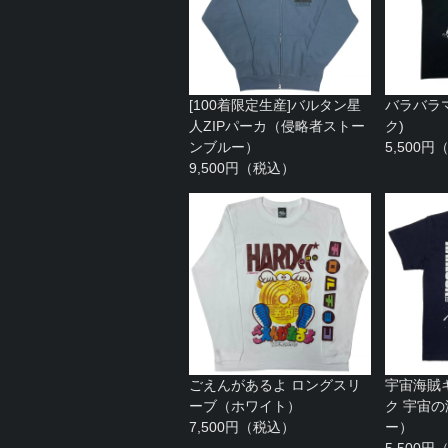
[100着限定生産]バルタン星
バラバラ
人ZIPパーカ（侵略者ストー
ク)
ンブルー）
5,500
9,500円（税込）
ごえんがあるよ ロングスリ
宇宙海賊
ーブ（ホワイト）
ク 宇宙の
7,500円（税込）
ー）
5,500