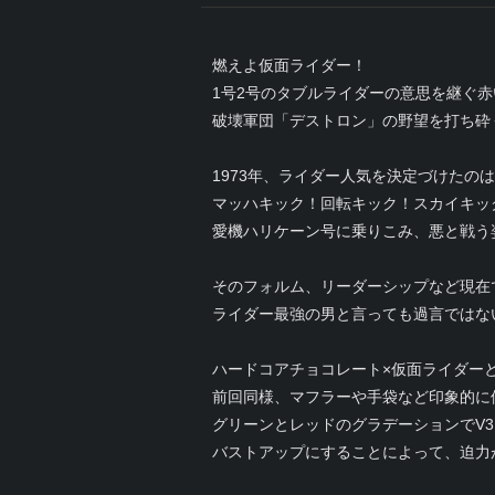
燃えよ仮面ライダー！
1号2号のタブルライダーの意思を継ぐ赤
破壊軍団「デストロン」の野望を打ち砕
1973年、ライダー人気を決定づけたの
マッハキック！回転キック！スカイキッ
愛機ハリケーン号に乗りこみ、悪と戦う
そのフォルム、リーダーシップなど現在
ライダー最強の男と言っても過言ではな
ハードコアチョコレート×仮面ライダーと
前回同様、マフラーや手袋など印象的に
グリーンとレッドのグラデーションでV
バストアップにすることによって、迫力