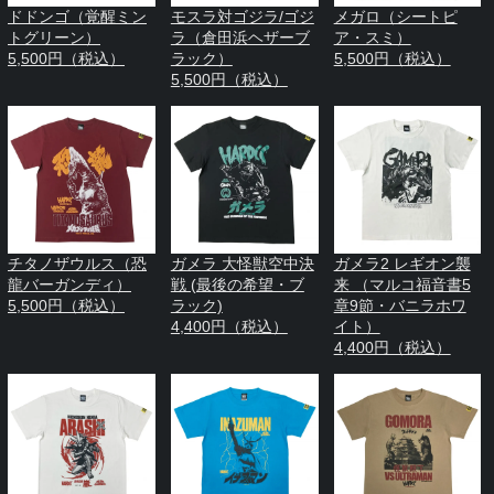
ドドンゴ（覚醒ミン
モスラ対ゴジラ/ゴジ
メガロ（シートピ
トグリーン）
ラ（倉田浜ヘザーブ
ア・スミ）
5,500円（税込）
ラック）
5,500円（税込）
5,500円（税込）
チタノザウルス（恐
ガメラ 大怪獣空中決
ガメラ2 レギオン襲
龍バーガンディ）
戦 (最後の希望・ブ
来 （マルコ福音書5
5,500円（税込）
ラック)
章9節・バニラホワ
4,400円（税込）
イト）
4,400円（税込）