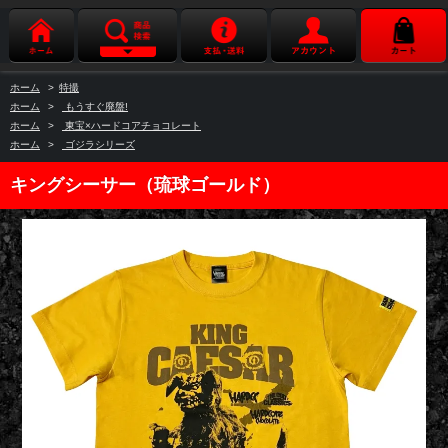
ホーム
>
特撮
ホーム
>
もうすぐ廃盤!
ホーム
>
東宝×ハードコアチョコレート
ホーム
>
ゴジラシリーズ
キングシーサー（琉球ゴールド）