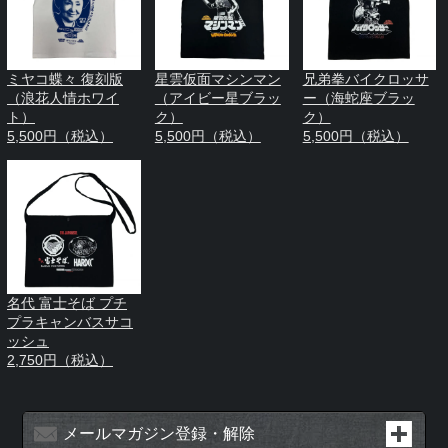
ミヤコ蝶々 復刻版
星雲仮面マシンマン
兄弟拳バイクロッサ
（浪花人情ホワイ
（アイビー星ブラッ
ー（海蛇座ブラッ
ト）
ク）
ク）
5,500円（税込）
5,500円（税込）
5,500円（税込）
名代 富士そば プチ
プラキャンバスサコ
ッシュ
2,750円（税込）
メールマガジン登録・解除