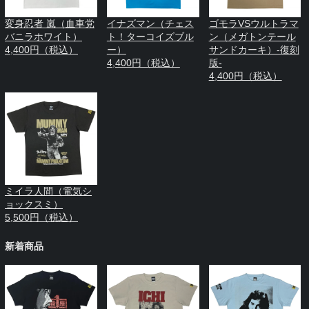
変身忍者 嵐（血車党
イナズマン（チェス
ゴモラVSウルトラマ
バニラホワイト）
ト！ターコイズブル
ン（メガトンテール
4,400円（税込）
ー）
サンドカーキ）-復刻
4,400円（税込）
版-
4,400円（税込）
ミイラ人間（電気シ
ョックスミ）
5,500円（税込）
新着商品