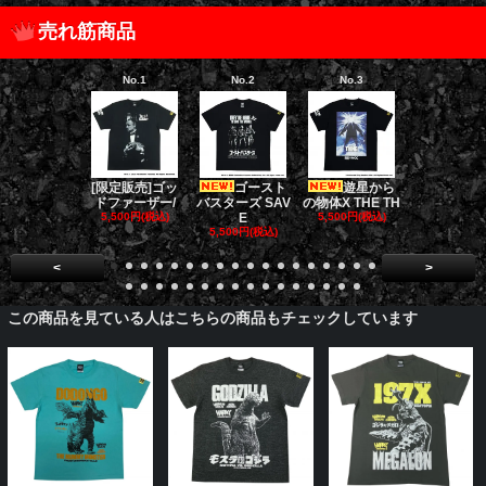
売れ筋商品
No.1
No.2
No.3
No.4
[限定販売]ゴッ
ゴースト
遊星から
ダークナイト
ドファーザー/
バスターズ SAV
の物体X THE TH
リロジー/
5,500円(税込)
E
5,500円(税込)
5,500円(税
5,500円(税込)
<
>
この商品を見ている人はこちらの商品もチェックしています