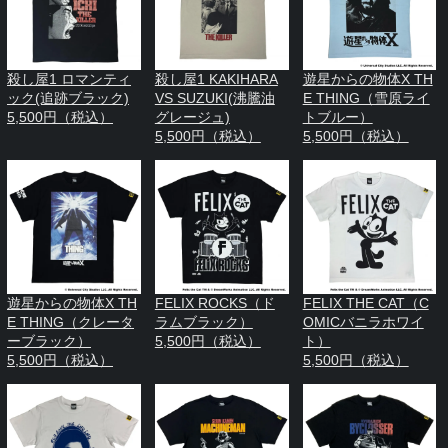
殺し屋1 ロマンティ
殺し屋1 KAKIHARA
遊星からの物体X TH
ック(追跡ブラック)
VS SUZUKI(沸騰油
E THING（雪原ライ
5,500円（税込）
グレージュ)
トブルー）
5,500円（税込）
5,500円（税込）
遊星からの物体X TH
FELIX ROCKS（ド
FELIX THE CAT（C
E THING（クレータ
ラムブラック）
OMICバニラホワイ
ーブラック）
5,500円（税込）
ト）
5,500円（税込）
5,500円（税込）