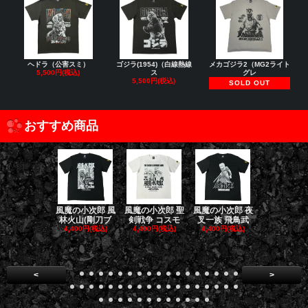
ヘドラ（公害スミ）
ゴジラ(1954)（白線熱線
メカゴジラ2（MG2ライト
5,500円(税込)
ス
グレ
5,500円(税込)
SOLD OUT
おすすめ商品
風魔の小次郎 風
風魔の小次郎 聖
風魔の小次郎 夜
風魔の小次郎
林火山(剛刀ブ
剣戦争 コスモ
叉一族 飛鳥武
魔一族 竜
4,400円(税込)
4,400円(税込)
4,400円(税込)
4,400円(税
<
>