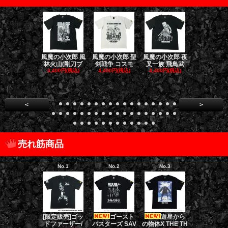
風魔の小次郎 風
風魔の小次郎 聖
風魔の小次郎 夜
風魔の小次郎
林火山(剛刀ブ
剣戦争 コスモ
叉一族 飛鳥武
魔一族 竜
4,400円(税込)
4,400円(税込)
4,400円(税込)
4,400円(税
<
>
売れ筋商品
No.1
No.2
No.3
No.4
[限定販売]ゴッ
ゴースト
遊星から
ダークナイト
ドファーザー/
バスターズ SAV
の物体X THE TH
リロジー/