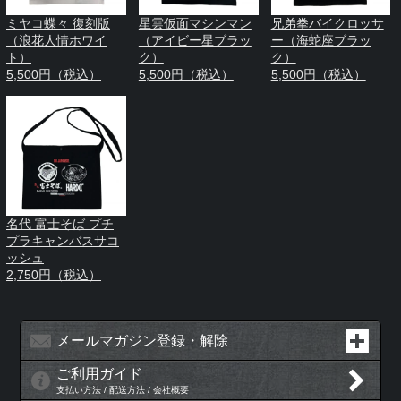
ミヤコ蝶々 復刻版
星雲仮面マシンマン
兄弟拳バイクロッサ
（浪花人情ホワイ
（アイビー星ブラッ
ー（海蛇座ブラッ
ト）
ク）
ク）
5,500円（税込）
5,500円（税込）
5,500円（税込）
名代 富士そば プチ
プラキャンバスサコ
ッシュ
2,750円（税込）
メールマガジン登録・解除
ご利用ガイド
支払い方法 / 配送方法 / 会社概要