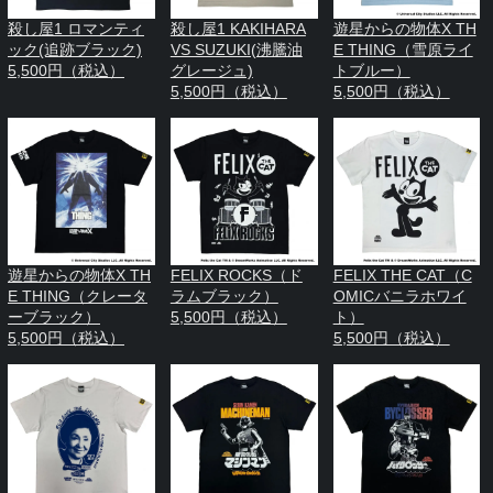
殺し屋1 ロマンティ
殺し屋1 KAKIHARA
遊星からの物体X TH
ック(追跡ブラック)
VS SUZUKI(沸騰油
E THING（雪原ライ
5,500円（税込）
グレージュ)
トブルー）
5,500円（税込）
5,500円（税込）
遊星からの物体X TH
FELIX ROCKS（ド
FELIX THE CAT（C
E THING（クレータ
ラムブラック）
OMICバニラホワイ
ーブラック）
5,500円（税込）
ト）
5,500円（税込）
5,500円（税込）