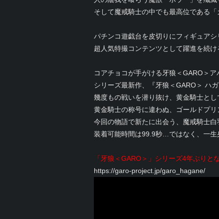
そして魔戒騎士の中でも最高位である「
パチンコ遊戯台を皮切りにフィギュアシ
超人気特撮コンテンツとして躍進を続け
コアチョコが手がける牙狼＜GARO＞ア
シリーズ最新作、『牙狼＜GARO＞ ハ
幾度もの戦いを潜り抜け、黄金騎士とし
黄金騎士の称号に違わぬ、ゴールドプリ
今回の物語で新たに出会う、魔戒騎士白
装着可能時間は99.9秒…ではなく、一
「牙狼＜GARO＞」シリーズ4年ぶりとなる
https://garo-project.jp/garo_hagane/