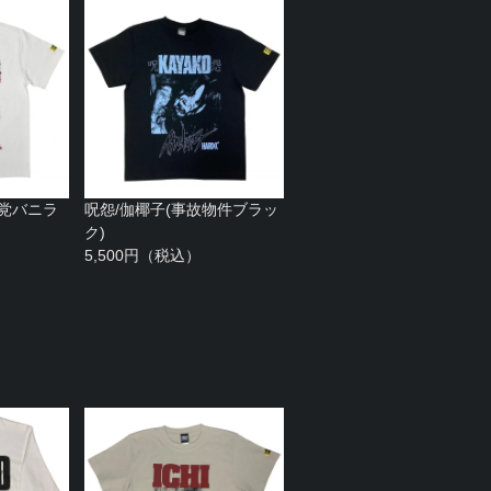
車党バニラ
呪怨/伽椰子(事故物件ブラッ
ク)
5,500円（税込）