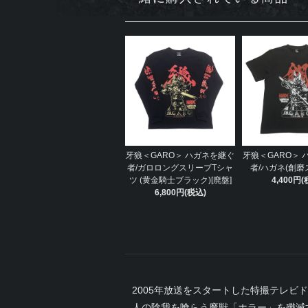
牙狼＜GARO＞ ハガネを継ぐ
牙狼＜GARO＞ 
者/ガロロングスリーブTシャ
者/ハガネ(創磨ス
ツ (黄金騎士ブラック)[廃盤]
4,400円(
6,800円(税込)
2005年放送をスタートした特撮テレビド
人の陰我を喰らう魔獣「ホラー」を殲滅