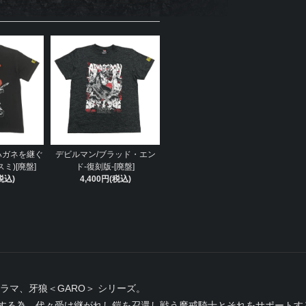
ハガネを継ぐ
デビルマン/ブラッド・エン
ミ)[廃盤]
ド-復刻版-[廃盤]
税込)
4,400円(税込)
ラマ、牙狼＜GARO＞ シリーズ。
する為、代々受け継がれし鎧を召還し戦う魔戒騎士とそれをサポートす