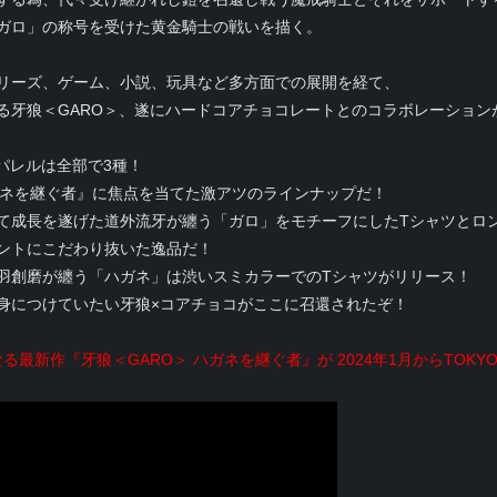
ガロ」の称号を受けた黄金騎士の戦いを描く。
リーズ、ゲーム、小説、玩具など多方面での展開を経て、
る牙狼＜GARO＞、遂にハードコアチョコレートとのコラボレーション
パレルは全部で3種！
ガネを継ぐ者』に焦点を当てた激アツのラインナップだ！
て成長を遂げた道外流牙が纏う「ガロ」をモチーフにしたTシャツとロ
ントにこだわり抜いた逸品だ！
羽創磨が纏う「ハガネ」は渋いスミカラーでのTシャツがリリース！
生身につけていたい牙狼×コアチョコがここに召還されたぞ！
最新作『牙狼＜GARO＞ ハガネを継ぐ者』が 2024年1月からTOKYO