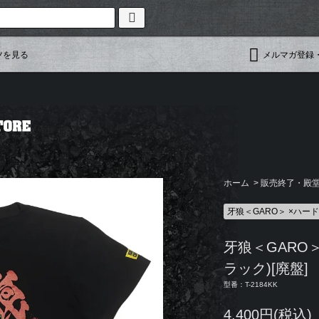
ツを見る
メルマガ登録
ホーム
>
販売終了・殿堂入
牙狼＜GARO＞ ×ハー
牙狼＜GARO
ラック)[廃盤]
型番：T-2184KK
4,400円(税込)