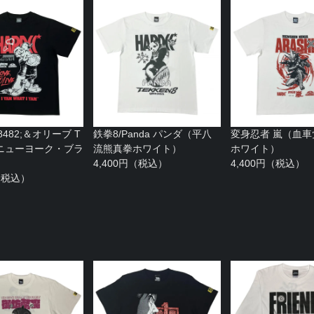
482;＆オリーブ T
鉄拳8/Panda パンダ（平八
変身忍者 嵐（血
ニューヨーク・ブラ
流熊真拳ホワイト）
ホワイト）
4,400円（税込）
4,400円（税込）
円（税込）