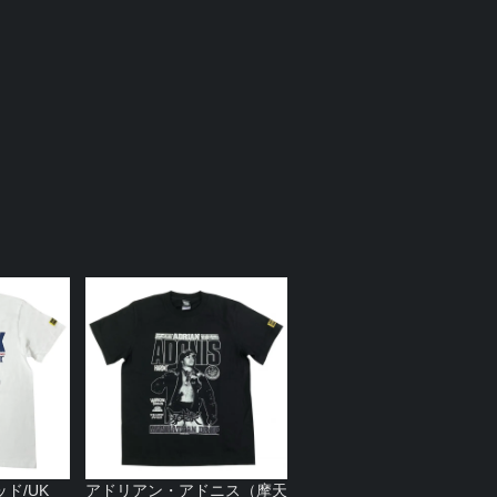
）
ド/UK
アドリアン・アドニス（摩天