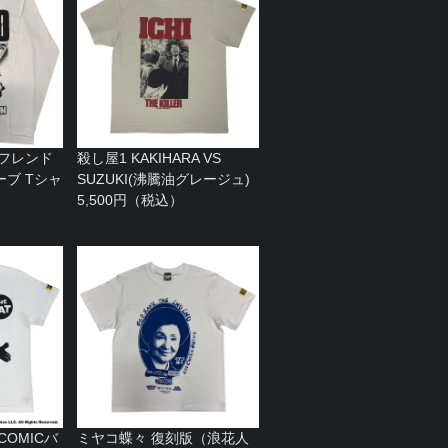
 フレンド
殺し屋1 KAKIHARA VS
ブ Tシャ
SUZUKI(沸騰油グレージュ)
）
5,500円（税込）
（COMICバ
ミヤコ蝶々 復刻版（浪花人