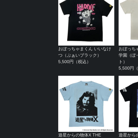
おぼっちゃまくん いいなけ
おぼっち
つ（ぶぁいブラック）
学園（ぽ
5,500円（税込）
ト）
5,500
遊星からの物体X THE
遊星からの