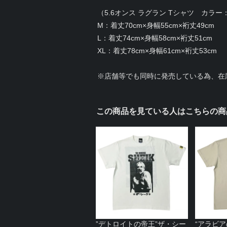
（5.6オンス ラグラン Tシャツ カ
M：着丈70cm×身幅55cm×裄丈49cm
L：着丈74cm×身幅58cm×裄丈51cm
XL：着丈78cm×身幅61cm×裄丈53cm
※店舗等でも同時に発売している為、在
この商品を見ている人はこちらの商
”デトロイトの帝王”ザ・シー
“アラビ