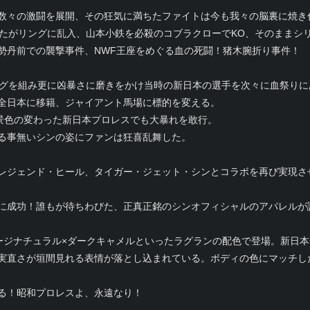
数々の激闘を展開、その狂気に満ちたファイトは今も我々の脳裏に焼き
いたがリングに乱入、山本小鉄を必殺のコブラクローでKO、そのままシ
勢丹前での襲撃事件、NWF王座をめぐる血の死闘！猪木腕折り事件！
ッグを組み更に凶暴さに磨きをかけ当時の新日本の選手を次々に血祭りに
全日本に移籍、ジャイアント馬場に標的を変える。
景色の変わった新日本プロレスでも大暴れを敢行。
る事無いシンの姿にファンは狂喜乱舞した。
レジェンド・ヒール、タイガー・ジェット・シンとコラボを再び実現さ
に成功！誰もが待ちわびた、正真正銘のシンオフィシャルのアパレルが
ージナチュラル×ダークキャメルといったラグランの配色で登場。新日
実直さが垣間見れる表情が落とし込まれている。ボディの色にマッチし
る！昭和プロレスよ、永遠なり！