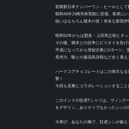
初期新日本ナンバーワン・ヒールとして
昭和48年川崎市体育館に登場。客席に
狙いはもちろん猪木の首！有名な新宿伊
昭和52年からは盟友・上田馬之助とタ
その後、猪木との抗争にピリオドを告げ
平成になってから突如古巣にUターン、
長州力、馳との巌流島決戦など全く衰え
ハードコアチョコレートはこの偉大なる
撃！
今回も見事にコラボレーションすること
このインドの狂虎Tシャツは、ヴィンテ
をデザイン。ありそうでなかったシンの
今再び、あなたの胸で、狂虎シンが蘇え