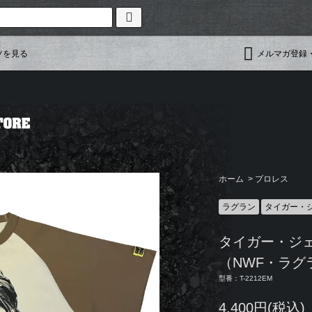
ツを見る
メルマガ登録
ホーム
>
プロレス
ラグラン
タイガー・
タイガー・ジ
（NWF・ラグ
型番：T-2212EM
4,400円(税込)