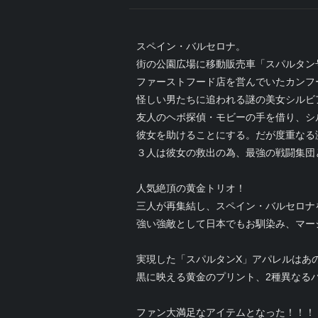
スペイン・バルセロナ。
街の公園広場に移動販売車「スパルタン
ファーストフード店を営んでいたカンフ
怪しい男たちに追われる謎の美女シルビ
友人のヘボ探偵・モビーの手を借り、シ
彼女を助けることにする。だが度重なる
３人は彼女の救出の為、最強の戦闘集団
人気絶頂の黄金トリオ！
三人が再集結し、スペイン・バルセロナ
強い強敵として日本でもお馴染み、マー
実現した「スパルタンX」アパレルはあ
黒に映える黄金のプリント、2種異なる
ファン大満足なアイテムとなった！！！