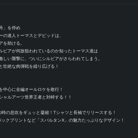
号」を停め
ーの達人トーマスとデビッドは、
アを助ける。
ルビアが何故狙われているのか知ったトーマス達は
激しい襲撃に、ついにシルビアがさらわれてしまう。
と壮絶な肉弾戦を繰り広げる！
を中心に全編オールロケを敢行！
シャルアーツ世界王者と対峙する！！
の時の息吹をギュッと凝縮！Tシャツと長袖でリリースする！
バックプリントなど「スパルタンX」の魅力たっぷりなデザイン！