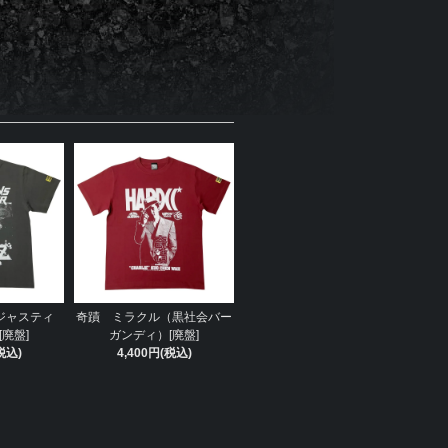
ジャスティ
奇蹟 ミラクル（黒社会バー
廃盤]
ガンディ）[廃盤]
税込)
4,400円(税込)