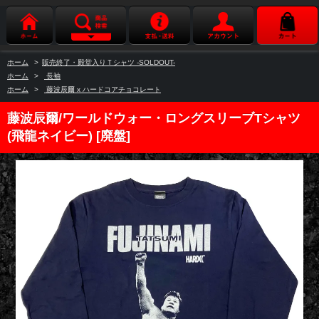
ホーム
>
販売終了・殿堂入りＴシャツ -SOLDOUT-
ホーム
>
長袖
ホーム
>
藤波辰爾 x ハードコアチョコレート
藤波辰爾/ワールドウォー・ロングスリーブTシャツ
(飛龍ネイビー) [廃盤]