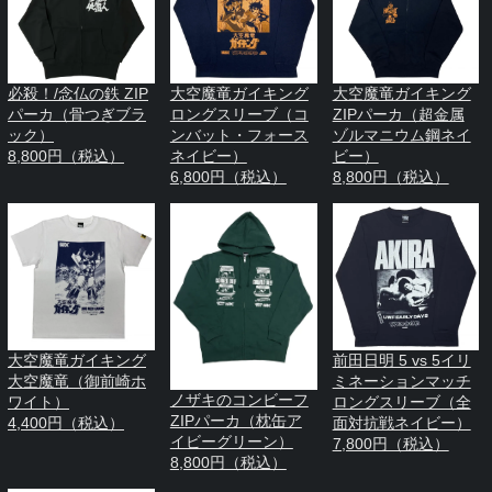
必殺！/念仏の鉄 ZIP
大空魔竜ガイキング
大空魔竜ガイキング
パーカ（骨つぎブラ
ロングスリーブ（コ
ZIPパーカ（超金属
ック）
ンバット・フォース
ゾルマニウム鋼ネイ
8,800円（税込）
ネイビー）
ビー）
6,800円（税込）
8,800円（税込）
大空魔竜ガイキング
前田日明 5 vs 5イリ
大空魔竜（御前崎ホ
ミネーションマッチ
ノザキのコンビーフ
ワイト）
ロングスリーブ（全
ZIPパーカ（枕缶ア
4,400円（税込）
面対抗戦ネイビー）
イビーグリーン）
7,800円（税込）
8,800円（税込）