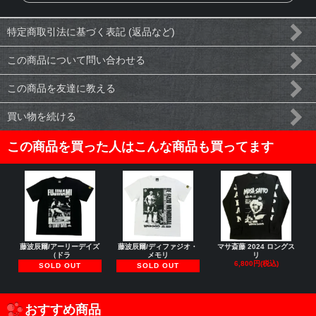
特定商取引法に基づく表記 (返品など)
この商品について問い合わせる
この商品を友達に教える
買い物を続ける
この商品を買った人はこんな商品も買ってます
藤波辰爾/アーリーデイズ
藤波辰爾/ディファジオ・
マサ斎藤 2024 ロングス
（ドラ
メモリ
リ
6,800円(税込)
SOLD OUT
SOLD OUT
おすすめ商品