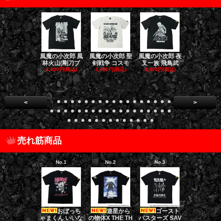
風魔の小次郎 風
風魔の小次郎 聖
風魔の小次郎 夜
風魔の小次郎
林火山(剛刀ブ
剣戦争 コスモ
叉一族 飛鳥武
魔一族 竜
4,400円(税込)
4,400円(税込)
4,400円(税込)
4,400円(税
<
>
売れ筋商品
No.1
No.2
No.3
No.4
おぼっち
遊星から
ゴースト
ゴー
ゃまくん いいな
の物体X THE TH
バスターズ SAV
バスターズ 