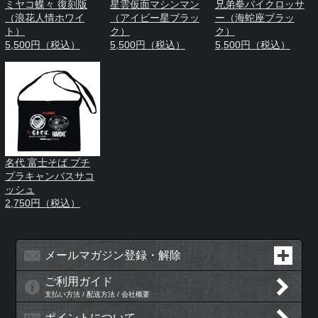
ミヤコ蝶々 復刻版
星雲仮面マシンマン
兄弟拳バイクロッサ
（浪花人情ホワイ
（アイビー星ブラッ
ー（海蛇座ブラッ
ト）
ク）
ク）
5,500円（税込）
5,500円（税込）
5,500円（税込）
名代 富士そば プチ
プラキャンバスサコ
ッシュ
2,750円（税込）
メールマガジン登録・解除
ご利用ガイド
支払い方法 / 配送方法 / 会社概要
ポイントについて