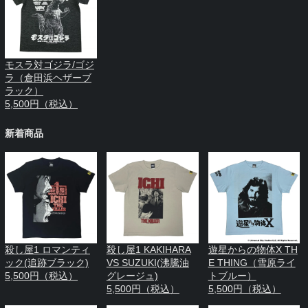
モスラ対ゴジラ/ゴジ
ラ（倉田浜ヘザーブ
ラック）
5,500円（税込）
新着商品
殺し屋1 ロマンティ
殺し屋1 KAKIHARA
遊星からの物体X TH
ック(追跡ブラック)
VS SUZUKI(沸騰油
E THING（雪原ライ
5,500円（税込）
グレージュ)
トブルー）
5,500円（税込）
5,500円（税込）