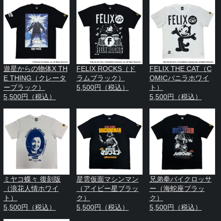
遊星からの物体X TH
FELIX ROCKS（ド
FELIX THE CAT（C
E THING（クレータ
ラムブラック）
OMICバニラホワイ
ーブラック）
5,500円（税込）
ト）
5,500円（税込）
5,500円（税込）
ミヤコ蝶々 復刻版
星雲仮面マシンマン
兄弟拳バイクロッサ
（浪花人情ホワイ
（アイビー星ブラッ
ー（海蛇座ブラッ
ト）
ク）
ク）
5,500円（税込）
5,500円（税込）
5,500円（税込）