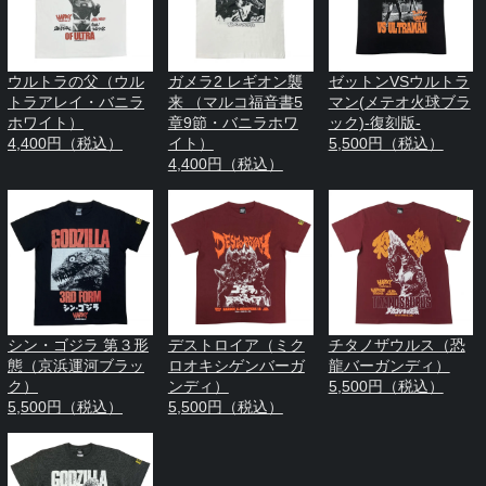
ウルトラの父（ウル
ガメラ2 レギオン襲
ゼットンVSウルトラ
トラアレイ・バニラ
来 （マルコ福音書5
マン(メテオ火球ブラ
ホワイト）
章9節・バニラホワ
ック)-復刻版-
4,400円（税込）
イト）
5,500円（税込）
4,400円（税込）
シン・ゴジラ 第３形
デストロイア（ミク
チタノザウルス（恐
態（京浜運河ブラッ
ロオキシゲンバーガ
龍バーガンディ）
ク）
ンディ）
5,500円（税込）
5,500円（税込）
5,500円（税込）