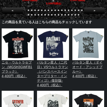
5,500円(税込)
E
5,500円(税込)
5,500円(税
5,500円(税込)
<
>
この商品を見ている人はこちらの商品もチェックしています
ニセ・ウルトラセブ
バルタン星人（二代
バルタン星人（ダイ
ン（MGSH3GWFB1
目）VSウルトラマン
オード・アシッドブ
ブラック）
（パンスペースイン
ルー）
4,400円（税込）
タープリター・イン
4,400円（税込）
ディゴ）-復刻版-
4,400円（税込）