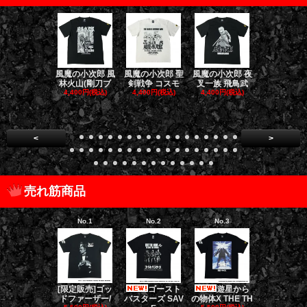
風魔の小次郎 風
風魔の小次郎 聖
風魔の小次郎 夜
風魔の小次郎
林火山(剛刀ブ
剣戦争 コスモ
叉一族 飛鳥武
魔一族 竜
4,400円(税込)
4,400円(税込)
4,400円(税込)
4,400円(税
<
>
売れ筋商品
No.1
No.2
No.3
No.4
[限定販売]ゴッ
ゴースト
遊星から
ダークナイト
ドファーザー/
バスターズ SAV
の物体X THE TH
リロジー/