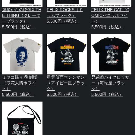
遊星からの物体X TH
FELIX ROCKS（ド
FELIX THE CAT（C
E THING（クレータ
ラムブラック）
OMICバニラホワイ
ーブラック）
5,500円（税込）
ト）
5,500円（税込）
5,500円（税込）
ミヤコ蝶々 復刻版
星雲仮面マシンマン
兄弟拳バイクロッサ
（浪花人情ホワイ
（アイビー星ブラッ
ー（海蛇座ブラッ
ト）
ク）
ク）
5,500円（税込）
5,500円（税込）
5,500円（税込）