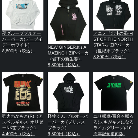
夢グループプルオー
アニメ『北斗の拳-FI
バーパーカ(デーブイ
ST OF THE NORTH
デーホワイト)
STAR-』ZIPパーカ
NEW GINGER,It’s A
8,800円（税込）
（世紀末ブラック）
MAZING！ZIPパーカ
8,800円（税込）
（岩下の新生姜）
8,800円（税込）
強力わかもと(R)（ア
怪物くん プルオーバ
ユリ熊嵐-百合ヶ咲る
スペルギルス･オリゼ
ーパーカ (プリンス
る(スキがキスになる
ーNK菌ブラック）
ブラック)
ライムグリーン)-10
4,400円（税込）
9,500円（税込）
周年記念復刻版-