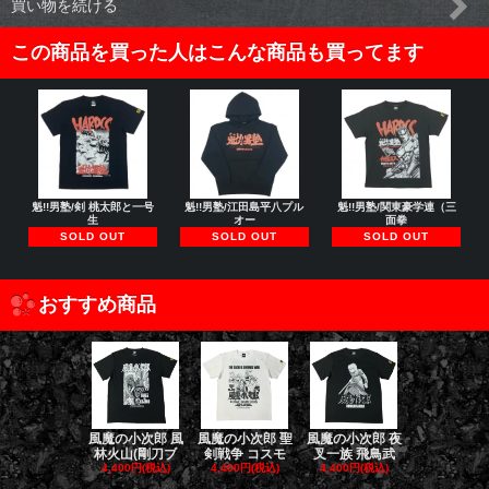
買い物を続ける
この商品を買った人はこんな商品も買ってます
魁!!男塾/剣 桃太郎と一号
魁!!男塾/江田島平八プル
魁!!男塾/関東豪学連（三
生
オー
面拳
SOLD OUT
SOLD OUT
SOLD OUT
おすすめ商品
風魔の小次郎 風
風魔の小次郎 聖
風魔の小次郎 夜
風魔の小次郎
林火山(剛刀ブ
剣戦争 コスモ
叉一族 飛鳥武
魔一族 竜
4,400円(税込)
4,400円(税込)
4,400円(税込)
4,400円(税