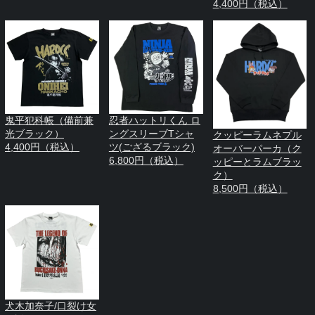
4,400円（税込）
鬼平犯科帳（備前兼
忍者ハットリくん ロ
光ブラック）
ングスリーブTシャ
クッピーラムネプル
4,400円（税込）
ツ(ござるブラック)
オーバーパーカ（ク
6,800円（税込）
ッピーとラムブラッ
ク）
8,500円（税込）
犬木加奈子/口裂け女