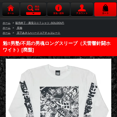
ホーム
>
販売終了・殿堂入りＴシャツ -SOLDOUT-
ホーム
>
長袖
ホーム
>
宮下あきら×ハードコアチョコレート
魁!!男塾/不屈の男魂ロングスリーブ（天雷響針闘ホ
ワイト）[廃盤]