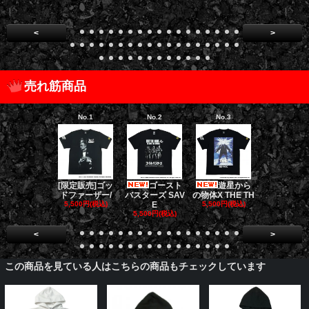
<
>
売れ筋商品
No.1
No.2
No.3
No.4
[限定販売]ゴッ
ゴースト
遊星から
ダークナイト
ドファーザー/
バスターズ SAV
の物体X THE TH
リロジー/
5,500円(税込)
E
5,500円(税込)
5,500円(税
5,500円(税込)
<
>
この商品を見ている人はこちらの商品もチェックしています