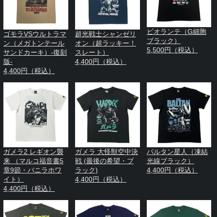
ビオランテ（G細胞
ゴモラVSウルトラマ
超光戦士シャンゼリ
ブラック）
ン（メガトンテール
オン（超ラッキー！
5,500円（税込）
サンドカーキ）-復刻
スレート）
版-
4,400円（税込）
4,400円（税込）
ガメラ2 レギオン襲
ガメラ 大怪獣空中決
バルタン星人（凍結
来 （マルコ福音書5
戦 (最後の希望・ブ
光線ブラック）
章9節・バニラホワ
ラック)
4,400円（税込）
イト）
4,400円（税込）
4,400円（税込）