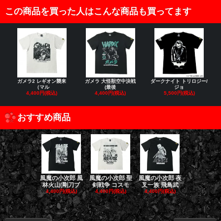
この商品を買った人はこんな商品も買ってます
ガメラ2 レギオン襲来
ガメラ 大怪獣空中決戦
ダークナイト トリロジー/
（マル
(最後
ジョ
4,400円(税込)
4,400円(税込)
5,500円(税込)
おすすめ商品
風魔の小次郎 風
風魔の小次郎 聖
風魔の小次郎 夜
風魔の小次郎
林火山(剛刀ブ
剣戦争 コスモ
叉一族 飛鳥武
魔一族 竜
4,400円(税込)
4,400円(税込)
4,400円(税込)
4,400円(税