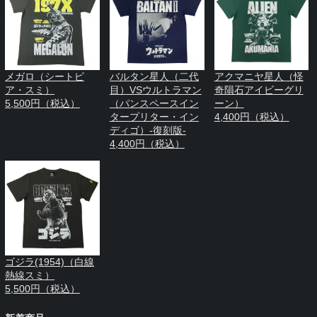
メガロ（シートピ
バルタン星人（二代
アクマニヤ星人（怪
ア・スミ）
目）VSウルトラマン
奇隕石アイビーグリ
5,500円（税込）
（パンスペースイン
ーン）
タープリター・イン
4,400円（税込）
ディゴ）-復刻版-
4,400円（税込）
ゴジラ(1954)（白線
熱線スミ）
5,500円（税込）