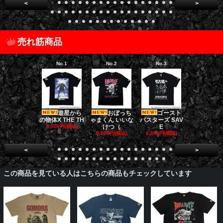
<
>
売れ筋商品
No.1
No.2
No.3
No.4
遊星から
おぼっち
ゴースト
ゴー
の物体X THE TH
ゃまくん いいな
バスターズ SAV
バスターズ 
5,500円(税込)
けつ（
E
ージャ
5,500円(税込)
5,500円(税込)
5,500円(税
<
>
この商品を見ている人はこちらの商品もチェックしています