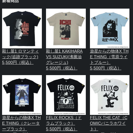
新着商品
殺し屋1 ロマンティ
殺し屋1 KAKIHARA
遊星からの物体X TH
ック(追跡ブラック)
VS SUZUKI(沸騰油
E THING（雪原ライ
5,500円（税込）
グレージュ)
トブルー）
5,500円（税込）
5,500円（税込）
遊星からの物体X TH
FELIX ROCKS（ド
FELIX THE CAT（C
E THING（クレータ
ラムブラック）
OMICバニラホワイ
ーブラック）
5,500円（税込）
ト）