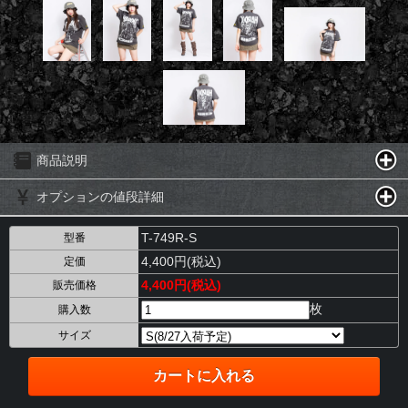
商品説明
オプションの値段詳細
T-749R-S
型番
4,400円(税込)
定価
4,400円(税込)
販売価格
枚
購入数
サイズ