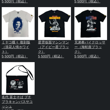
5,500円（税込）
5,500円（税込）
ミヤコ蝶々 復刻版
星雲仮面マシンマン
兄弟拳バイクロッサ
（浪花人情ホワイ
（アイビー星ブラッ
ー（海蛇座ブラッ
ト）
ク）
ク）
5,500円（税込）
5,500円（税込）
5,500円（税込）
名代 富士そば プチ
プラキャンバスサコ
ッシュ