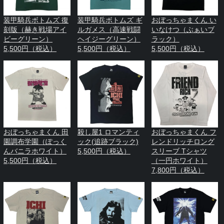
装甲騎兵ボトムズ 復
装甲騎兵ボトムズ ギ
おぼっちゃまくん い
刻版（赫き戦場アイ
ルガメス（高速戦闘
いなけつ（ぶぁいブ
ビーグリーン）
ヘイジーグリーン）
ラック）
5,500円（税込）
5,500円（税込）
5,500円（税込）
おぼっちゃまくん 田
殺し屋1 ロマンティ
おぼっちゃまくん フ
園調布学園（ぽっく
ック(追跡ブラック)
レンドリッチロング
んバニラホワイト）
5,500円（税込）
スリーブ Tシャツ
5,500円（税込）
（一円ホワイト）
7,800円（税込）