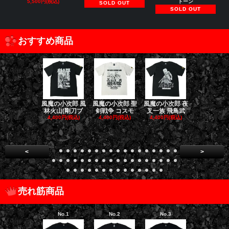
5,500円(税込)
トーン
SOLD OUT
SOLD OUT
おすすめ商品
風魔の小次郎 風
風魔の小次郎 聖
風魔の小次郎 夜
風魔の小次郎
林火山(剛刀ブ
剣戦争 コスモ
叉一族 飛鳥武
魔一族 竜
4,400円(税込)
4,400円(税込)
4,400円(税込)
4,400円(税
<
>
売れ筋商品
No.1
No.2
No.3
No.4