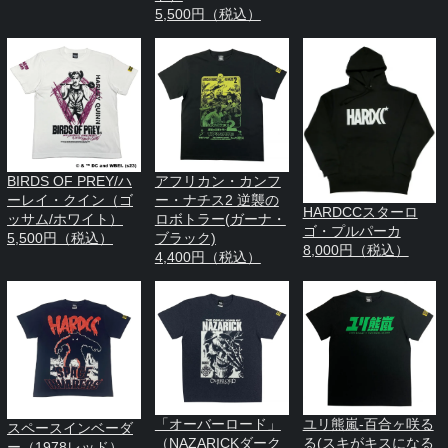
5,500円（税込）
BIRDS OF PREY/ハ
アフリカン・カンフ
ーレイ・クイン（ゴ
ー・ナチス2 逆襲の
HARDCCスターロ
ッサム/ホワイト）
ロボトラー(ガーナ・
ゴ・プルパーカ
5,500円（税込）
ブラック)
8,000円（税込）
4,400円（税込）
「オーバーロード」
ユリ熊嵐-百合ヶ咲る
スペースインベーダ
（NAZARICKダーク
る(スキがキスになる
ー（1978レッド）