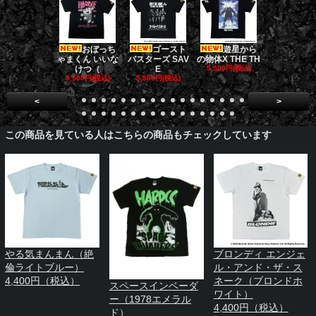
おぼっち
ゴースト
遊星から
[限定販売]
ゃまくん いいな
バスターズ SAV
の物体X THE TH
ドファーザ
けつ（
E
5,500円(税込)
5,500円(税
5,500円(税込)
5,500円(税込)
<
>
この商品を見ている人はこちらの商品もチェックしています
やる気まんまん（絶
ブロンディ エンジェ
倫ライトブルー）
ル・アンド・ザ・ス
4,400円（税込）
ネーク（ブロンドホ
スペースインベーダ
ワイト）
ー（1978エメラル
4,400円（税込）
ド）