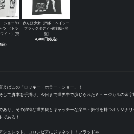
・ショー/ロ
赤んぼ少女（南条・ヘイジー
ャツ （トラ
ブラックボディ)-復刻版-[廃
ワイト）[廃
盤]
4,400円(税込)
税込)
言えばこの「ロッキー・ホラー・ショー」！
そして脚本を手掛け、今日まで世界中で演じられたミュージカルの金字
であり、その独特な世界観とキャッチーな楽曲・振付を持つオリジナリ
トである！
アシュレット、コロンビアにジャネット！ブラッドや