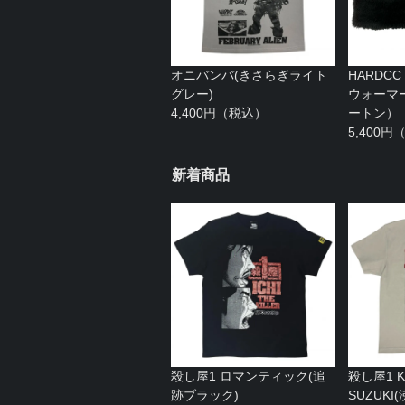
オニバンバ(きさらぎライト
HARDC
グレー)
ウォーマ
4,400円（税込）
ートン）
5,400
新着商品
殺し屋1 ロマンティック(追
殺し屋1 KA
跡ブラック)
SUZUK