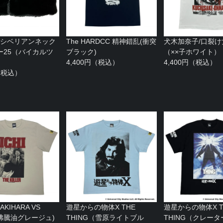
C シベリアンネック
The HARDCC 精神錯乱(衝突
犬木加奈子/口裂け
ー25（バイカルツ
ブラック)
（××子ホワイト）
4,400円（税込）
4,400円（税込）
円（税込）
KIHARA VS
遊星からの物体X THE
遊星からの物体X T
I(沸騰油グレージュ)
THING（雪原ライトブル
THING（クレー