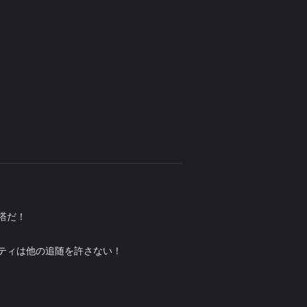
塔だ！
ティは他の追随を許さない！