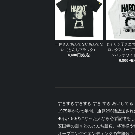
一休さん/あわてないあわてな
じゃりン子チエ/
い（とんちブラック）
ロングスリーブ
4,400円(税込)
ンバレホワイト
6,800円(
すきすきすきすき すき すき あいしてる
1975年から七年間、通算296話放送さ
40代～50代になった人なら必ず記憶を
安国寺の面々とのとんち勝負、将軍様や
オープニングやエンディングの主題歌も