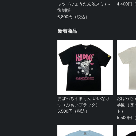
ャツ（ひょうたん池スミ）-
4,400
復刻版-
6,800円（税込）
新着商品
おぼっちゃまくん いいなけ
おぼっち
つ（ぶぁいブラック）
学園（ぽ
5,500円（税込）
ト）
5,500