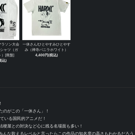
マラソン大会
一休さん/ひとやすみひとやす
Tシャツ（ガ
み（禅寺バニラホワイト）
）[廃盤]
4,400円(税込)
税込)
！
れたのがこの「一休さん」！
している国民的アニメだ！
桔梗屋との対決など心に残る名場面も多い！
みんな歌えるレベルと言ったらこの作品の知名度の高さもわかるだろう