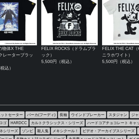
物体X THE
FELIX ROCKS（ドラムブラ
FELIX THE CAT
（クレーターブラッ
ック）
ニラホワイト）
5,500円（税込）
5,500円（税込）
円（税込）
ニットセーター
パーカ(フーディ)
長袖
ウインドブレーカー
スタジャン
ジャ
ロゴ
HARDCC
カルトクラシックス・シリーズ
ハードコアチョコレート キャ
ネシリーズ
ゾンビ
殺人鬼
メキシクール！
ビデオ・アーカイブスシリーズ