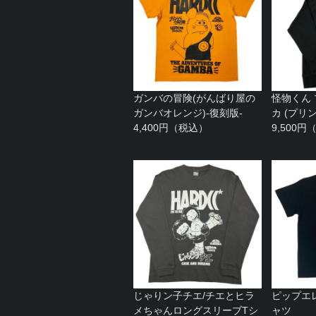
ガンバの冒険(がんばり屋の
怪物くん
ガンバオレンジ)-復刻版-
カ (プリ
4,400円（税込）
9,500
じゃりン子チエ/チエとヒラ
ピップエレ
メちゃんロングスリーブTシ
ャツ