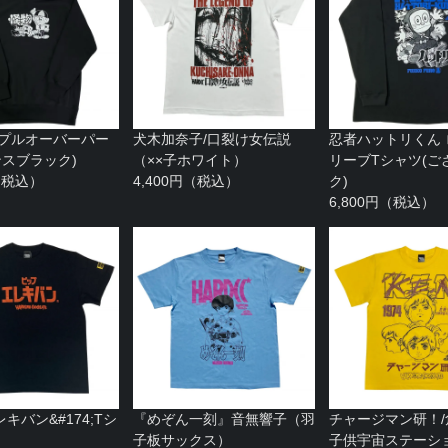
 プルオーバーパー
犬木加奈子/口裂け女伝説
忍者ハットリくん
ンスブラック)
（××子ホワイト）
リーブTシャツ(ご
円（税込）
4,400円（税込）
ク)
6,800円（税込）
キバン&#174;Tシ
『めぞん一刻』音無響子（羽
チャージマン研！
子板サックス）
子供宇宙ステーシ