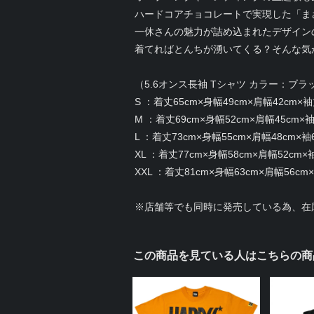
ハードコアチョコレートで実現した「ま
一休さんの魅力が詰め込まれたデザイン
着てればとんちが湧いてくる？そんな気
（5.6オンス長袖 Tシャツ カラー：ブ
S ：着丈65cm×身幅49cm×肩幅42cm×袖
M ：着丈69cm×身幅52cm×肩幅45cm×袖
L ：着丈73cm×身幅55cm×肩幅48cm×袖
XL ：着丈77cm×身幅58cm×肩幅52cm×
XXL ：着丈81cm×身幅63cm×肩幅56cm
※店舗等でも同時に発売している為、在
この商品を見ている人はこちらの商