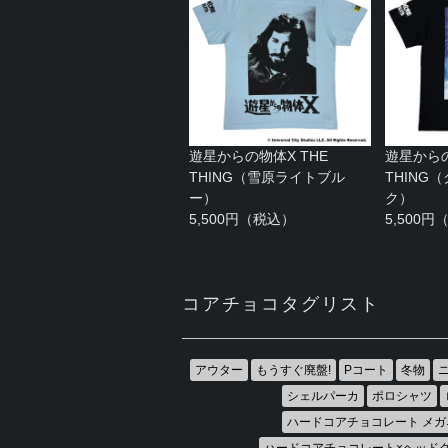
遊星からの物体X THE
遊星からの
THING（雪原ライトブル
THING
ー）
ク）
5,500円（税込）
5,500
コアチョコタグリスト
アウター
もうすぐ廃盤!
Pコート
冬物
シェルパーカ
ポロシャツ
ハードコアチョコレート メガ