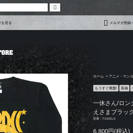
ツを見る
メルマガ登録
ホーム
>
アニメ・マン
もうすぐ廃盤!
長袖
一休さん/ロ
えさまブラッ
型番：T-2492LS
6,800円(税込)