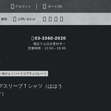
アカウント
カート(
0
)
・解除
お問い合わせ
03-3360-2020
電話でも注文受付中！
営業時間：12:00～19:00
ガ
一休さん × ハードコアチョコレート
ングスリーブＴシャツ（ははう
ク）