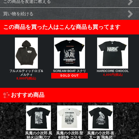
この商品を友達に教える
買い物を続ける
この商品を買った人はこんな商品も買ってます
フルメルティッドロゴ＆
SCREAM BOAT スクリ
HARDCORE CHOCOL
メルティ
4,400円(税込)
SOLD OUT
8,000円(税込)
おすすめ商品
風魔の小次郎 風
風魔の小次郎 聖
風魔の小次郎 夜
風魔の小次郎
林火山(剛刀ブ
剣戦争 コスモ
叉一族 飛鳥武
魔一族 竜