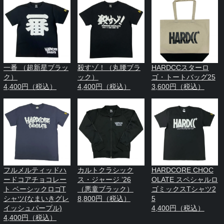
一番 （超新星ブラッ
殺すゾ！（丸腰ブラ
HARDCCスターロ
ク）
ック）
ゴ・トートバッグ25
4,400円（税込）
4,400円（税込）
3,600円（税込）
フルメルティッドハ
カルトクラシック
HARDCORE CHOC
ードコアチョコレー
ス・ジャージ ’26
OLATE スペシャルロ
ト ベーシックロゴT
（悪童ブラック）
ゴミックスTシャツ2
シャツ(なまいきグレ
8,800円（税込）
5
イッシュパープル)
4,400円（税込）
4,400円（税込）