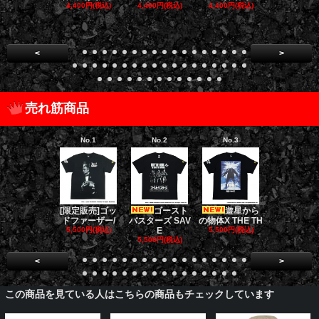
4,400円(税込)
4,400円(税込)
4,400円(税込)
4,400円(税
<
>
売れ筋商品
No.1
No.2
No.3
No.4
[限定販売]ゴッ
ゴースト
遊星から
ダークナイト
ドファーザー/
バスターズ SAV
の物体X THE TH
リロジー/
5,500円(税込)
E
5,500円(税込)
5,500円(税
5,500円(税込)
<
>
この商品を見ている人はこちらの商品もチェックしています