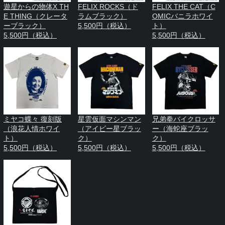
遊星からの物体X TH
FELIX ROCKS（ド
FELIX THE CAT（C
E THING（クレータ
ラムブラック）
OMICバニラホワイ
ーブラック）
5,500円（税込）
ト）
5,500円（税込）
5,500円（税込）
ミヤコ蝶々 復刻版
星雲仮面マシンマン
兄弟拳バイクロッサ
（浪花人情ホワイ
（アイビー星ブラッ
ー（海蛇座ブラッ
ト）
ク）
ク）
5,500円（税込）
5,500円（税込）
5,500円（税込）