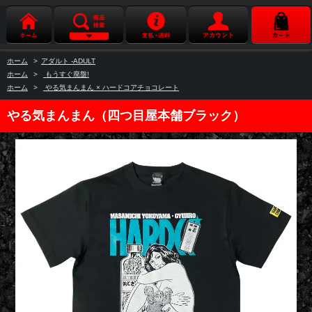
ホーム
>
アダルト -ADULT
ホーム
>
もうすぐ廃盤!
ホーム
>
やる気まんまん × ハードコアチョコレート
やる気まんまん（四つ目屋本舗ブラック）