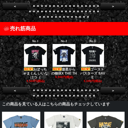
<
>
売れ筋商品
No.1
No.2
No.3
No.4
おぼっち
遊星から
ゴースト
ゴー
ゃまくん いいな
の物体X THE TH
バスターズ SAV
バスターズ 
けつ（
5,500円(税込)
E
ージャ
5,500円(税込)
5,500円(税込)
5,500円(税
<
>
この商品を見ている人はこちらの商品もチェックしています