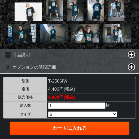
商品説明
オプションの値段詳細
T-2566IW
型番
4,400円(税込)
定価
4,400円(税込)
販売価格
枚
購入数
サイズ