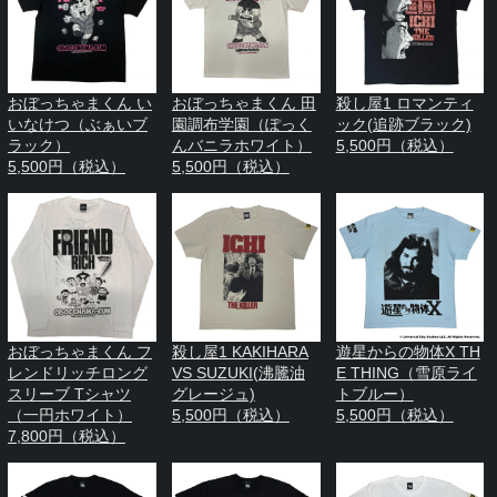
おぼっちゃまくん い
おぼっちゃまくん 田
殺し屋1 ロマンティ
いなけつ（ぶぁいブ
園調布学園（ぽっく
ック(追跡ブラック)
ラック）
んバニラホワイト）
5,500円（税込）
5,500円（税込）
5,500円（税込）
おぼっちゃまくん フ
殺し屋1 KAKIHARA
遊星からの物体X TH
レンドリッチロング
VS SUZUKI(沸騰油
E THING（雪原ライ
スリーブ Tシャツ
グレージュ)
トブルー）
（一円ホワイト）
5,500円（税込）
5,500円（税込）
7,800円（税込）