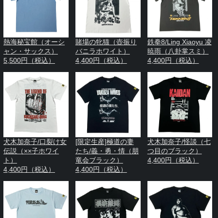
熱海秘宝館（オーシ
賭場の牝猫（壺振り
鉄拳8/Ling Xiaoyu 凌
ャン・サックス）
バニラホワイト）
暁雨（八卦掌スミ）
5,500円（税込）
4,400円（税込）
4,400円（税込）
犬木加奈子/口裂け女
[限定生産]極道の妻
犬木加奈子/怪談（七
伝説（××子ホワイ
たち/義・勇・情（朋
つ目のブラック）
ト）
竜会ブラック）
4,400円（税込）
4,400円（税込）
4,400円（税込）