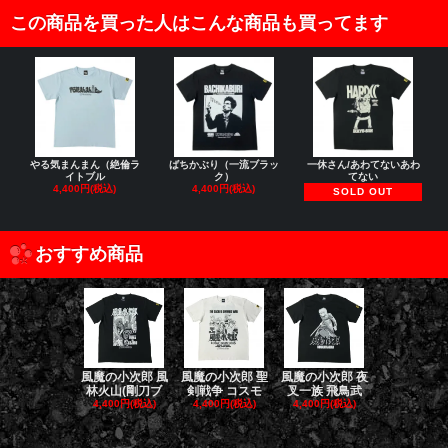
この商品を買った人はこんな商品も買ってます
やる気まんまん（絶倫ラ
ばちかぶり（一流ブラッ
一休さん/あわてないあわ
イトブル
ク）
てない
4,400円(税込)
4,400円(税込)
SOLD OUT
おすすめ商品
風魔の小次郎 風
風魔の小次郎 聖
風魔の小次郎 夜
風魔の小次郎
林火山(剛刀ブ
剣戦争 コスモ
叉一族 飛鳥武
魔一族 竜
4,400円(税込)
4,400円(税込)
4,400円(税込)
4,400円(税