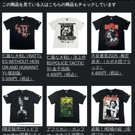
この商品を見ている人はこちらの商品もチェックしています
仁義なき戦い(BATTL
不良番長2025 -梅宮
仁義なき戦い 頂上作
ES WITHOUT HON
辰夫-（カポネ団ブラ
戦(POLICE TACTIC
OR AND HUMANIT
ック）
S)-金子信雄-
Y)-復刻版-
4,400円（税込）
4,400円（税込）
5,500円（税込）
[限定販売]ゴッドフ
アフリカン・カンフ
必殺！/棺桶の錠（琉
ァーザー/親愛なるド
ー・ナチス2 逆襲の
球ブラック）