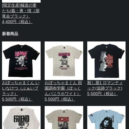
[限定生産]極道の妻
たち/義・勇・情（朋
竜会ブラック）
4,400円（税込）
新着商品
おぼっちゃまくん い
おぼっちゃまくん 田
殺し屋1 ロマンティ
いなけつ（ぶぁいブ
園調布学園（ぽっく
ック(追跡ブラック)
ラック）
んバニラホワイト）
5,500円（税込）
5,500円（税込）
5,500円（税込）