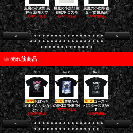
風魔の小次郎 風
風魔の小次郎 聖
風魔の小次郎 夜
風魔の小次郎
林火山(剛刀ブ
剣戦争 コスモ
叉一族 飛鳥武
魔一族 竜
4,400円(税込)
4,400円(税込)
4,400円(税込)
4,400円(税
<
>
売れ筋商品
No.1
No.2
No.3
No.4
おぼっち
遊星から
ゴースト
ゴー
ゃまくん いいな
の物体X THE TH
バスターズ SAV
バスターズ 
けつ（
5,500円(税込)
E
ージャ
5,500円(税込)
5,500円(税込)
5,500円(税
<
>