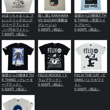
おぼっちゃまくん フ
殺し屋1 KAKIHARA
遊星からの物体X TH
レンドリッチロング
VS SUZUKI(沸騰油
E THING（雪原ライ
スリーブ Tシャツ
グレージュ)
トブルー）
（一円ホワイト）
5,500円（税込）
5,500円（税込）
7,800円（税込）
遊星からの物体X TH
FELIX ROCKS（ド
FELIX THE CAT（C
E THING（クレータ
ラムブラック）
OMICバニラホワイ
ーブラック）
5,500円（税込）
ト）
5,500円（税込）
5,500円（税込）