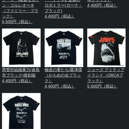
ン・コルレオーネ
ロボトラー(ガーナ・
4,400円（税込）
（ファミリー・ブラ
ブラック)
ック）
4,400円（税込）
5,500円（税込）
県警対組織暴力(倉島
極道の妻たち/粟津環
ジョーズ アミティア
市ブラック)復刻版
（かもめの会ブラッ
イランド（ORCAブ
4,400円（税込）
ク）
ラック）
4,400円（税込）
5,500円（税込）