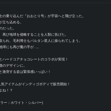
士の乗り込んだ『おおとり号』が宇宙へと飛び立った。
が立ち込める。
のだった。
、再び地球を侵略することを人類に告げた。
取られ、毛利博士もバルタン星人に操られてしまう。
地球にも再び魔の手が…。
とハードコアチョコレートのコラボが実現！
徴のデザインに。
と激突する姿は緊張感いっぱい！
人気アイテムがインディゴボディで販売開始！
よね！？
ラー：ホワイト・シルバー)