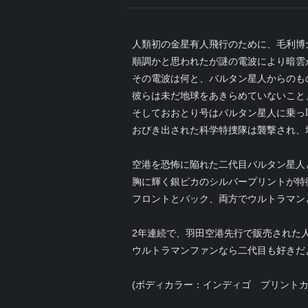
人類初の金星有人飛行のために、毛利博
順調かと思われたが謎の電波により暗雲
その電波は何と、バルタン星人からのも
彼らは未だ地球をあきらめていないこと
そしておおとり号はバルタン星人に乗っ
おびき出された科学特捜隊は襲撃され、
空港を恐怖に陥れた二代目バルタン星人
胸に輝く銀ピカのシルバープリントが特
フロントとバック、両方でウルトラマン
2年連続で、羽田空港先行で販売された
ウルトラマンファンなら二代目も好きだ
(ボディカラー：インディゴ プリントカ