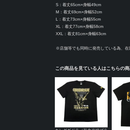
S：着丈65cm×身幅49cm
M：着丈69cm×身幅52cm
L：着丈73cm×身幅55cm
XL：着丈77cm×身幅58cm
XXL：着丈81cm×身幅63cm
※店舗等でも同時に発売している為、在
この商品を見ている人はこちらの商