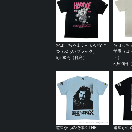
おぼっちゃまくん いいなけ
おぼっち
つ（ぶぁいブラック）
学園（ぽ
5,500円（税込）
ト）
5,500
遊星からの物体X THE
遊星からの