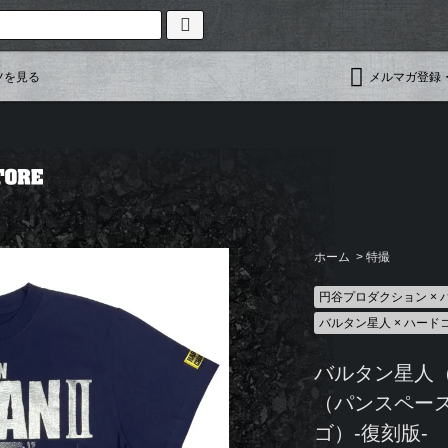
ツを見る
メルマガ登録
ホーム
>
特撮
円谷プロダクション ×
バルタン星人 × ハー
バルタン星人
（パンスペー
ゴ）-復刻版-