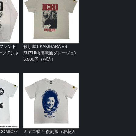
 フレンド
殺し屋1 KAKIHARA VS
ブ Tシャ
SUZUKI(沸騰油グレージュ)
）
5,500円（税込）
（COMICバ
ミヤコ蝶々 復刻版（浪花人