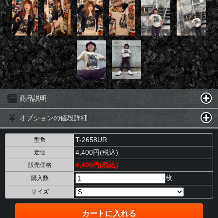
商品説明
オプションの値段詳細
T-2658UR
型番
4,400円(税込)
定価
4,400円(税込)
販売価格
枚
購入数
サイズ