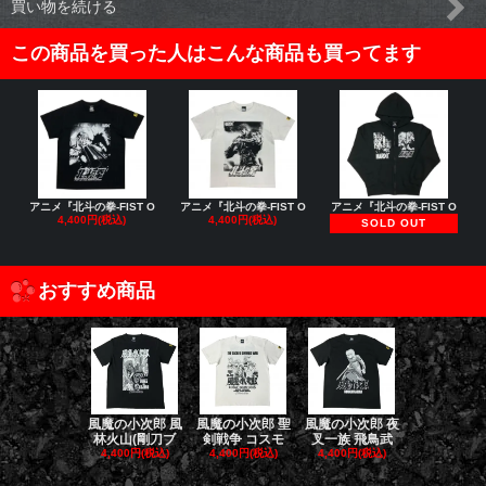
買い物を続ける
この商品を買った人はこんな商品も買ってます
アニメ『北斗の拳-FIST O
アニメ『北斗の拳-FIST O
アニメ『北斗の拳-FIST O
4,400円(税込)
4,400円(税込)
SOLD OUT
おすすめ商品
風魔の小次郎 風
風魔の小次郎 聖
風魔の小次郎 夜
風魔の小次郎
林火山(剛刀ブ
剣戦争 コスモ
叉一族 飛鳥武
魔一族 竜
4,400円(税込)
4,400円(税込)
4,400円(税込)
4,400円(税