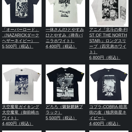
「オーバーロード」
一休さん/ひとやすみ
アニメ『北斗の拳-FI
（NAZARICKダーク
ひとやすみ（禅寺バ
ST OF THE NORTH
ヘザーネイビー）
ニラホワイト）
STAR-』ロングスリ
5,500円（税込）
4,400円（税込）
ーブ（四兄弟ホワイ
ト）
6,800円（税込）
大空魔竜ガイキング
どろろ（魑魅魍魎ブ
コブラ-COBRA-暗黒
大空魔竜（御前崎ホ
ラック）
街の友（独房衛星ネ
ワイト）
5,500円（税込）
イビー）
4,400円（税込）
4,400円（税込）