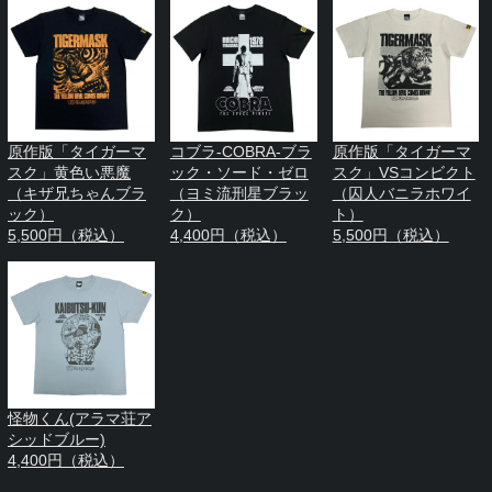
原作版「タイガーマ
コブラ-COBRA-ブラ
原作版「タイガーマ
スク」黄色い悪魔
ック・ソード・ゼロ
スク」VSコンビクト
（キザ兄ちゃんブラ
（ヨミ流刑星ブラッ
（囚人バニラホワイ
ック）
ク）
ト）
5,500円（税込）
4,400円（税込）
5,500円（税込）
怪物くん(アラマ荘ア
シッドブルー)
4,400円（税込）