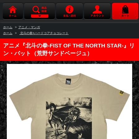
ホーム
>
アニメ・マンガ
ホーム
>
北斗の拳×ハードコアチョコレート
アニメ『北斗の拳-FIST OF THE NORTH STAR-』リ
ン・バット（荒野サンドベージュ）