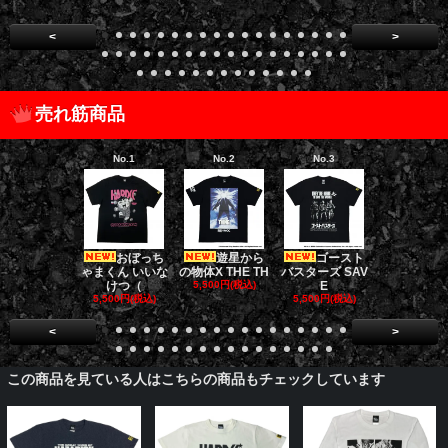
<
>
売れ筋商品
No.1
No.2
No.3
No.4
おぼっち
遊星から
ゴースト
ゴー
ゃまくん いいな
の物体X THE TH
バスターズ SAV
バスターズ 
けつ（
5,500円(税込)
E
ージャ
5,500円(税込)
5,500円(税込)
5,500円(税
<
>
この商品を見ている人はこちらの商品もチェックしています