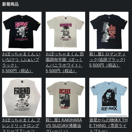
新着商品
おぼっちゃまくん い
おぼっちゃまくん 田
殺し屋1 ロマンティ
いなけつ（ぶぁいブ
園調布学園（ぽっく
ック(追跡ブラック)
ラック）
んバニラホワイト）
5,500円（税込）
5,500円（税込）
5,500円（税込）
おぼっちゃまくん フ
殺し屋1 KAKIHARA
遊星からの物体X TH
レンドリッチロング
VS SUZUKI(沸騰油
E THING（雪原ライ
スリーブ Tシャツ
グレージュ)
トブルー）