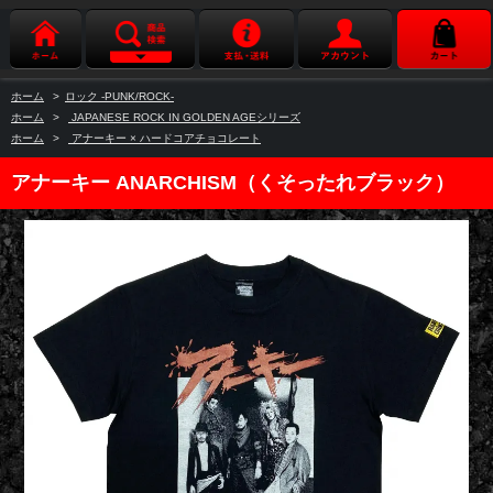
ホーム
>
ロック -PUNK/ROCK-
ホーム
>
JAPANESE ROCK IN GOLDEN AGEシリーズ
ホーム
>
アナーキー × ハードコアチョコレート
アナーキー ANARCHISM（くそったれブラック）