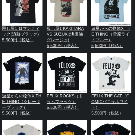
殺し屋1 ロマンティ
殺し屋1 KAKIHARA
遊星からの物体X TH
ック(追跡ブラック)
VS SUZUKI(沸騰油
E THING（雪原ライ
5,500円（税込）
グレージュ)
トブルー）
5,500円（税込）
5,500円（税込）
遊星からの物体X TH
FELIX ROCKS（ド
FELIX THE CAT（C
E THING（クレータ
ラムブラック）
OMICバニラホワイ
ーブラック）
5,500円（税込）
ト）
5,500円（税込）
5,500円（税込）