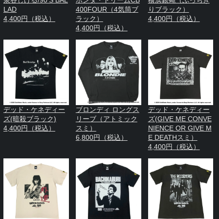
泉谷しげる/90’S BAL
ホンダ・ドリームCB
横浜銀蝿（ぶっちぎ
LAD
400FOUR（4気筒ブ
りブラック）
4,400円（税込）
ラック）
4,400円（税込）
4,400円（税込）
デッド・ケネディー
ブロンディ ロングス
デッド・ケネディー
ズ(暗殺ブラック)
リーブ（アトミック
ズ(GIVE ME CONVE
4,400円（税込）
スミ）
NIENCE OR GIVE M
6,800円（税込）
E DEATHスミ）
4,400円（税込）