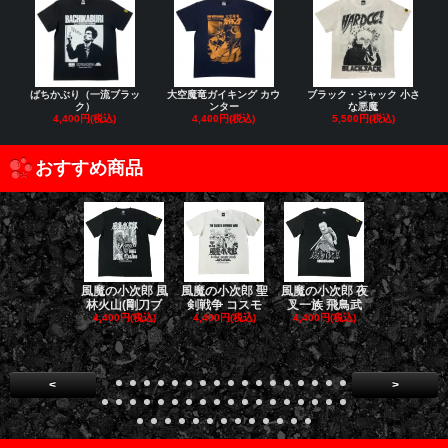
ばちかぶり（一流ブラッ
大空魔竜ガイキング カウ
ブラック・ジャック 小さ
ク）
ンター
な悪魔
4,400円(税込)
4,400円(税込)
5,500円(税込)
おすすめ商品
風魔の小次郎 風
風魔の小次郎 聖
風魔の小次郎 夜
風魔の小次郎
林火山(剛刀ブ
剣戦争 コスモ
叉一族 飛鳥武
魔一族 竜
4,400円(税込)
4,400円(税込)
4,400円(税込)
4,400円(税
<
>