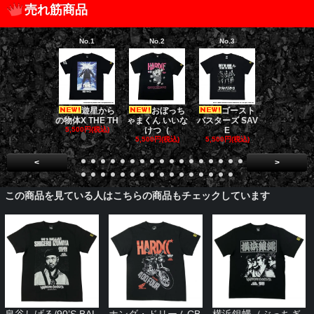
売れ筋商品
No.1
No.2
No.3
No.4
遊星から
おぼっち
ゴースト
ゴー
の物体X THE TH
ゃまくん いいな
バスターズ SAV
バスターズ 
5,500円(税込)
けつ（
E
ージャ
5,500円(税込)
5,500円(税込)
5,500円(税
<
>
この商品を見ている人はこちらの商品もチェックしています