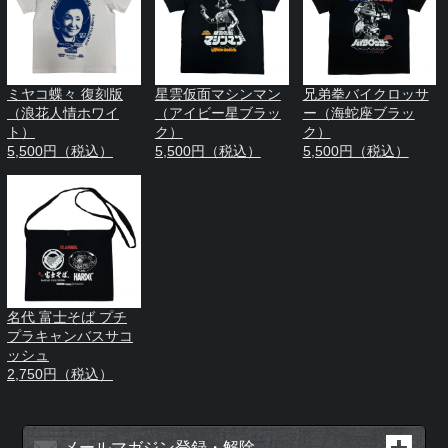
ミヤコ蝶々 復刻版
星雲仮面マシンマン
兄弟拳バイクロッサ
（浪花人情ホワイ
（アイビー星ブラッ
ー（海蛇座ブラッ
ト）
ク）
ク）
5,500円（税込）
5,500円（税込）
5,500円（税込）
名代 富士そば プチ
プラキャンバスサコ
ッシュ
2,750円（税込）
メールマガジン登録・解除