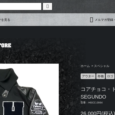
ツを見る
メルマガ登録
ホーム
>
スペシャル
アウター
冬物
ロゴ
コアチョコ・
SEGUNDO
型番：HGCC-2664
26,000円(税込