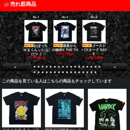
売れ筋商品
No.1
No.2
No.3
No.4
おぼっち
遊星から
ゴースト
ゴー
ゃまくん いいな
の物体X THE TH
バスターズ SAV
バスターズ 
けつ（
5,500円(税込)
E
ージャ
5,500円(税込)
5,500円(税込)
5,500円(税
<
>
この商品を見ている人はこちらの商品もチェックしています