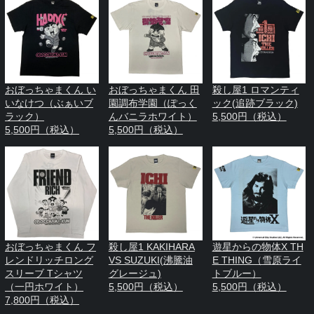
おぼっちゃまくん い
おぼっちゃまくん 田
殺し屋1 ロマンティ
いなけつ（ぶぁいブ
園調布学園（ぽっく
ック(追跡ブラック)
ラック）
んバニラホワイト）
5,500円（税込）
5,500円（税込）
5,500円（税込）
おぼっちゃまくん フ
殺し屋1 KAKIHARA
遊星からの物体X TH
レンドリッチロング
VS SUZUKI(沸騰油
E THING（雪原ライ
スリーブ Tシャツ
グレージュ)
トブルー）
（一円ホワイト）
5,500円（税込）
5,500円（税込）
7,800円（税込）