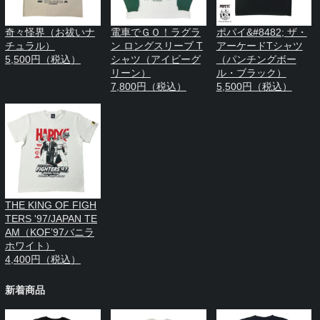
奇々怪界（お祓いナ
電車でＧＯ！ラグラ
ポパイ&#8482; ザ・
チュラル）
ン ロングスリーブ T
アーケードTシャツ
5,500円（税込）
シャツ（アイビーグ
（パンチングボー
リーン）
ル・ブラック）
7,800円（税込）
5,500円（税込）
THE KING OF FIGH
TERS '97/JAPAN TE
AM（KOF’97バニラ
ホワイト）
4,400円（税込）
新着商品