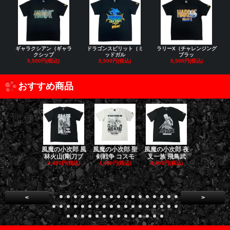
ギャラクシアン（ギャラ
ドラゴンスピリット（ミ
ラリーX（チャレンジング
クシップ
ッドガル
ブラッ
5,500円(税込)
5,500円(税込)
5,500円(税込)
おすすめ商品
風魔の小次郎 風
風魔の小次郎 聖
風魔の小次郎 夜
風魔の小次郎
林火山(剛刀ブ
剣戦争 コスモ
叉一族 飛鳥武
魔一族 竜
4,400円(税込)
4,400円(税込)
4,400円(税込)
4,400円(税
<
>