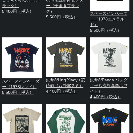
ごえんがあるよ（ブ
都市伝説解体センタ
ラック）
ー（千里眼ブラッ
5,400円（税込）
ク）
スペースインベーダ
5,500円（税込）
ー（1978エメラル
ド）
5,500円（税込）
鉄拳8/Ling Xiaoyu 凌
鉄拳8/Panda パンダ
スペースインベーダ
暁雨（八卦掌スミ）
（平八流熊真拳ホワ
ー（1978レッド）
4,400円（税込）
イト）
5,500円（税込）
4,400円（税込）