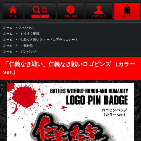
ホーム
>
スペシャル
ホーム
>
もうすぐ廃盤!
ホーム
>
仁義なき戦い X ハードコアチョコレート
ホーム
>
小物雑貨
ホーム
>
ピンバッジ
「仁義なき戦い」仁義なき戦いロゴピンズ （カラー
ver.）