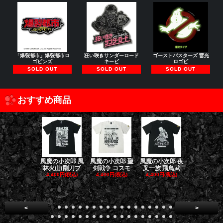
「爆裂都市」爆裂都市ロ
狂い咲きサンダーロード
ゴーストバスターズ 蓄光
ゴピンズ
キービ
ロゴピ
SOLD OUT
SOLD OUT
SOLD OUT
おすすめ商品
風魔の小次郎 風
風魔の小次郎 聖
風魔の小次郎 夜
風魔の小次郎
林火山(剛刀ブ
剣戦争 コスモ
叉一族 飛鳥武
魔一族 竜
4,400円(税込)
4,400円(税込)
4,400円(税込)
4,400円(税
<
>