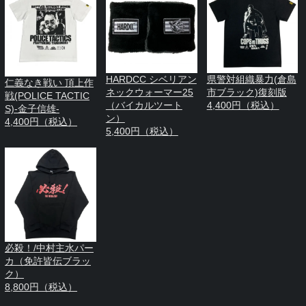
HARDCC シベリアン
県警対組織暴力(倉島
仁義なき戦い 頂上作
ネックウォーマー25
市ブラック)復刻版
戦(POLICE TACTIC
（バイカルツート
4,400円（税込）
S)-金子信雄-
ン）
4,400円（税込）
5,400円（税込）
必殺！/中村主水パー
カ（免許皆伝ブラッ
ク）
8,800円（税込）