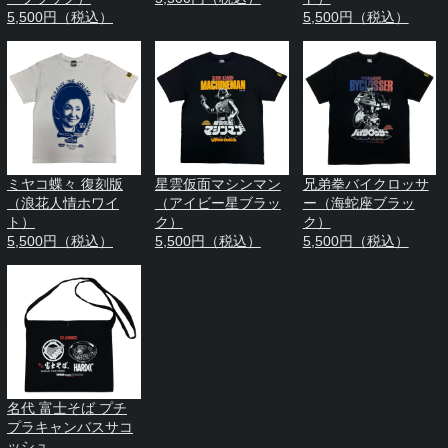
5,500円（税込）
5,500円（税込）
ミヤコ蝶々 復刻版
星雲仮面マシンマン
兄弟拳バイクロッサ
（浪花人情ホワイ
（アイビー星ブラッ
ー（海蛇座ブラッ
ト）
ク）
ク）
5,500円（税込）
5,500円（税込）
5,500円（税込）
名代 富士そば プチ
プラキャンバスサコ
ッシュ