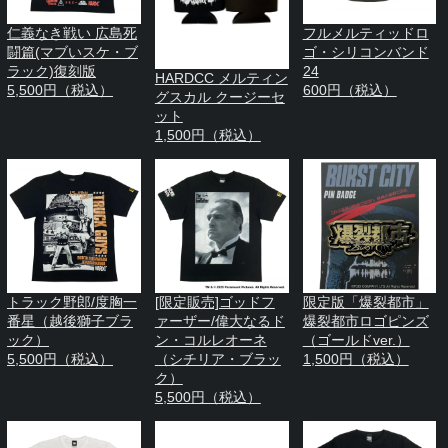
仁義なき戦い 広島死
フルメルティッドロ
闘篇(マブいスケ・ブ
ゴ・シリコンバンド
ラック)復刻版
24
HARDCC メルティン
5,500円（税込）
600円（税込）
グスカル クージーセ
ット
1,500円（税込）
トラック野郎/度胸一
[限定販売]ゴッドフ
限定版「爆裂都市」
番星（越後獅子ブラ
ァーザー/偉大なるド
爆裂都市ロゴピンズ
ック）
ン・コルレオーネ
（ゴールドver.）
5,500円（税込）
（シチリア・ブラッ
1,500円（税込）
ク）
5,500円（税込）