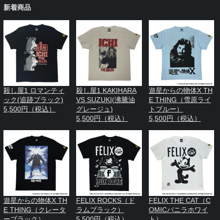
新着商品
殺し屋1 ロマンティ
殺し屋1 KAKIHARA
遊星からの物体X TH
ック(追跡ブラック)
VS SUZUKI(沸騰油
E THING（雪原ライ
5,500円（税込）
グレージュ)
トブルー）
5,500円（税込）
5,500円（税込）
遊星からの物体X TH
FELIX ROCKS（ド
FELIX THE CAT（C
E THING（クレータ
ラムブラック）
OMICバニラホワイ
ーブラック）
5,500円（税込）
ト）