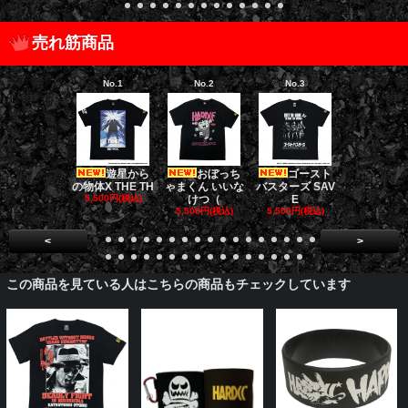
売れ筋商品
No.1
No.2
No.3
No.4
遊星から
おぼっち
ゴースト
ゴー
の物体X THE TH
ゃまくん いいな
バスターズ SAV
バスターズ 
5,500円(税込)
けつ（
E
ージャ
5,500円(税込)
5,500円(税込)
5,500円(税
<
>
この商品を見ている人はこちらの商品もチェックしています