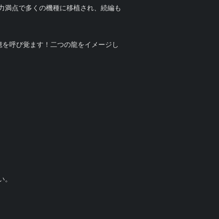
力満点で多くの機種に移植され、続編も
憶を呼び覚ます！二つの龍をイメージし
い。