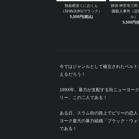
熱血硬派くにおくん
探偵 神宮寺三郎
（SHINJUKUブラック）
園殺人事件（淀
5,500円(税込)
ル）
5,500円(
今ではジャンルとして確立されたベルト
えるだろう！
199X年、暴力が支配する街ニューヨ
リー、この二人である！
ある日、スラム街の路上でビリーの恋人
ヨーク最大の暴力組織「ブラック・ウォ
である！