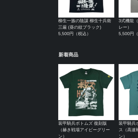
柳生一族の陰謀 柳生十兵衛
3式機龍
三厳 (葵の紋ブラック)
レー）
5,500円（税込）
5,500
新着商品
装甲騎兵ボトムズ 復刻版
装甲騎兵
（赫き戦場アイビーグリー
ス（高速
ン）
ン）