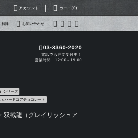
アカウント
カート(
0
)
・解除
お問い合わせ
03-3360-2020
電話でも注文受付中！
営業時間：12:00～19:00
込）シリーズ
スｘハードコアチョコレート
ン 双截龍（グレイリッシュア
）