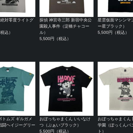
（絶対零度ライトグ
探偵 神宮寺三郎 新宿中央公
星雲仮面マシンマ
園殺人事件（淀橋チャコー
ー星ブラック）
円（税込）
ル）
5,500円（税込）
5,500円（税込）
ボトムズ ギルガメ
おぼっちゃまくん いいなけ
おぼっちゃまくん
戦闘ヘイジーグリー
つ（ぶぁいブラック）
学園（ぽっくんバ
5,500円（税込）
ト）