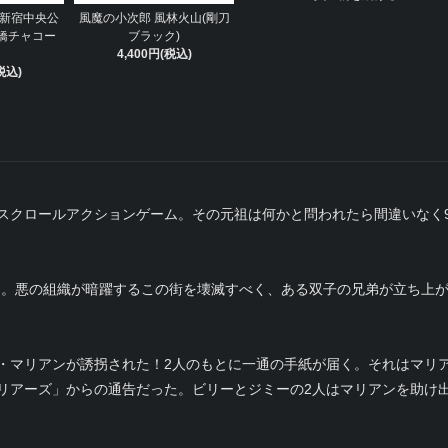
 新宿中央公
風魔の小次郎 風林火山(剛刀
橋チャコー
ブラック)
4,400円(税込)
税込)
スクロールアクションゲーム。その元祖は何かと問われたら間違いなく
ーク。悪の組織が暗躍するこの街を壊滅すべく、ある双子の兄弟が立ち上
・マリアンが誘拐された！2人のもとに一通の手紙が届く。それはマリ
リアーズ」からの通告だった。ビリーとジミーの2人はマリアンを助け