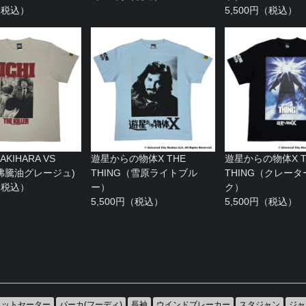
円（税込）
5,500円（税込）
KIHARA VS
遊星からの物体X THE
遊星からの物体X T
I(沸騰油グレージュ)
THING（雪原ライトブル
THING（クレー
円（税込）
ー）
ク）
5,500円（税込）
5,500円（税込）
ニットセーター
パーカ(フーディ)
長袖
ウインドブレーカー
スタジャン
ジャ