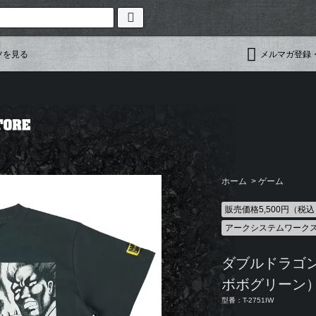
ツを見る
メルマガ登録
ホーム
>
ゲーム
販売価格5,500円（税
アークシステムワーク
ダブルドラゴ
ボボグリーン
型番：T-2751IW