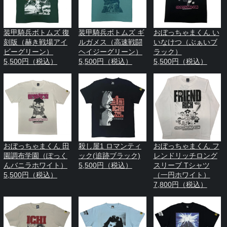
装甲騎兵ボトムズ 復
装甲騎兵ボトムズ ギ
おぼっちゃまくん い
刻版（赫き戦場アイ
ルガメス（高速戦闘
いなけつ（ぶぁいブ
ビーグリーン）
ヘイジーグリーン）
ラック）
5,500円（税込）
5,500円（税込）
5,500円（税込）
おぼっちゃまくん 田
殺し屋1 ロマンティ
おぼっちゃまくん フ
園調布学園（ぽっく
ック(追跡ブラック)
レンドリッチロング
んバニラホワイト）
5,500円（税込）
スリーブ Tシャツ
5,500円（税込）
（一円ホワイト）
7,800円（税込）