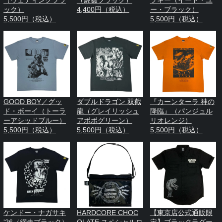
（ウェディングブラ
（屍姦ブラック）
ブギー（イート・ユ
ック）
4,400円（税込）
ー・ブラック）
5,500円（税込）
5,500円（税込）
GOOD BOY／グッ
ダブルドラゴン 双截
『カーンターラ 神の
ド・ボーイ（トーラ
龍（グレイリッシュ
降臨』（パンジュル
ーアシッドブルー）
アボボグリーン）
リオレンジ）
5,500円（税込）
5,500円（税込）
5,500円（税込）
ケンドー・ナガサキ
HARDCORE CHOC
【東京店公式通販限
'26（網走ブラック）
OLATE スペシャルロ
定】ブラックラグー