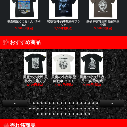
熱血硬派くにおくん（SHI
呪怨/伽椰子(事故物件ブラ
探偵 神宮寺三郎 新宿中央
NJ
ック
公園
5,500円(税込)
5,500円(税込)
5,500円(税込)
おすすめ商品
風魔の小次郎 風
風魔の小次郎 聖
風魔の小次郎 夜
風魔の小次郎
林火山(剛刀ブ
剣戦争 コスモ
叉一族 飛鳥武
魔一族 竜
4,400円(税込)
4,400円(税込)
4,400円(税込)
4,400円(税
<
>
売れ筋商品