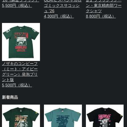
5,500円（税込）
ゴミックスサコッシ
ン・東京精肉部ワー
ュ ’26
クシャツ
4,300円（税込）
8,800円（税込）
ノザキのコンビーフ
（ミート・アイビー
グリーン）発泡プリ
ント版
5,500円（税込）
新着商品