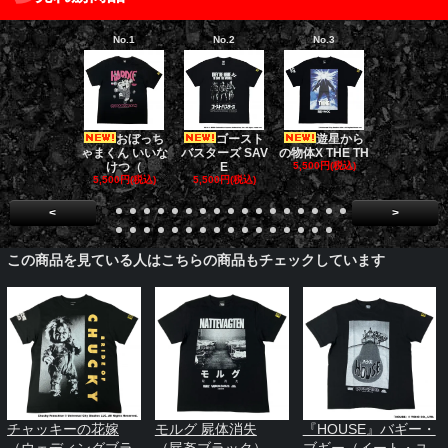
No.1
No.2
No.3
No.4
おぼっち
ゴースト
遊星から
[限定販売]
ゃまくん いいな
バスターズ SAV
の物体X THE TH
ドファーザ
けつ（
E
5,500円(税込)
5,500円(税
5,500円(税込)
5,500円(税込)
<
>
この商品を見ている人はこちらの商品もチェックしています
チャッキーの花嫁
モルグ 屍体消失
『HOUSE』バギー・