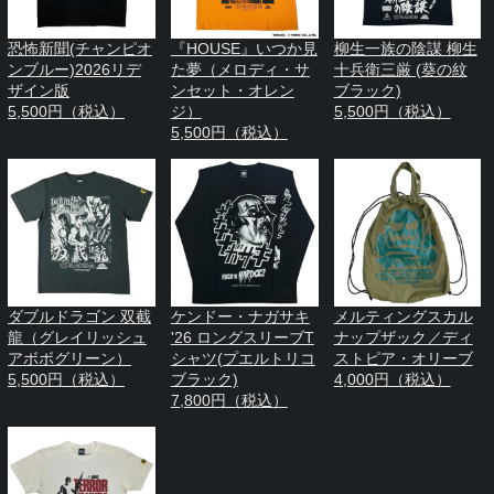
恐怖新聞(チャンピオ
『HOUSE』いつか見
柳生一族の陰謀 柳生
ンブルー)2026リデ
た夢（メロディ・サ
十兵衛三厳 (葵の紋
ザイン版
ンセット・オレン
ブラック)
5,500円（税込）
ジ）
5,500円（税込）
5,500円（税込）
ダブルドラゴン 双截
ケンドー・ナガサキ
メルティングスカル
龍（グレイリッシュ
'26 ロングスリーブT
ナップザック／ディ
アボボグリーン）
シャツ(プエルトリコ
ストピア・オリーブ
5,500円（税込）
ブラック)
4,000円（税込）
7,800円（税込）