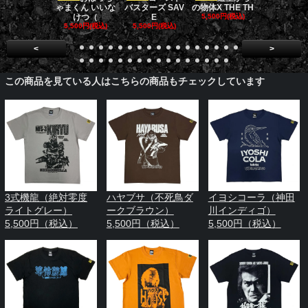
ゃまくん いいな
バスターズ SAV
の物体X THE TH
バスターズ 
けつ（
E
5,500円(税込)
ージャ
5,500円(税込)
5,500円(税込)
5,500円(税
<
>
この商品を見ている人はこちらの商品もチェックしています
3式機龍（絶対零度
ハヤブサ（不死鳥ダ
イヨシコーラ（神田
ライトグレー）
ークブラウン）
川インディゴ）
5,500円（税込）
5,500円（税込）
5,500円（税込）