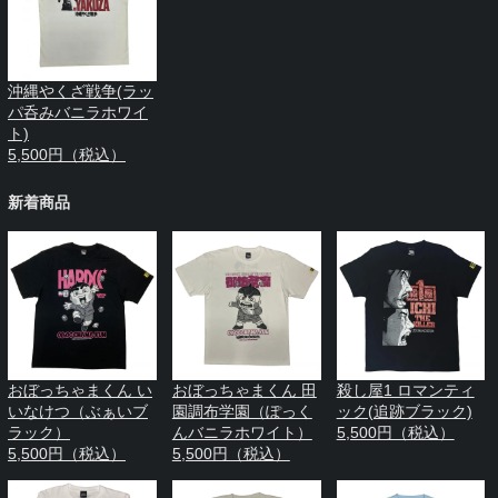
沖縄やくざ戦争(ラッ
パ呑みバニラホワイ
ト)
5,500円（税込）
新着商品
おぼっちゃまくん い
おぼっちゃまくん 田
殺し屋1 ロマンティ
いなけつ（ぶぁいブ
園調布学園（ぽっく
ック(追跡ブラック)
ラック）
んバニラホワイト）
5,500円（税込）
5,500円（税込）
5,500円（税込）