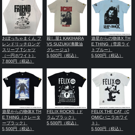
おぼっちゃまくん フ
殺し屋1 KAKIHARA
遊星からの物体X TH
レンドリッチロング
VS SUZUKI(沸騰油
E THING（雪原ライ
スリーブ Tシャツ
グレージュ)
トブルー）
（一円ホワイト）
5,500円（税込）
5,500円（税込）
7,800円（税込）
遊星からの物体X TH
FELIX ROCKS（ド
FELIX THE CAT（C
E THING（クレータ
ラムブラック）
OMICバニラホワイ
ーブラック）
5,500円（税込）
ト）
5,500円（税込）
5,500円（税込）