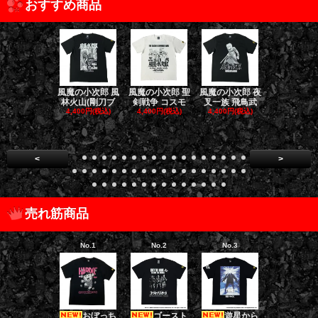
おすすめ商品
風魔の小次郎 風
風魔の小次郎 聖
風魔の小次郎 夜
風魔の小次郎
林火山(剛刀ブ
剣戦争 コスモ
叉一族 飛鳥武
魔一族 竜
4,400円(税込)
4,400円(税込)
4,400円(税込)
4,400円(税
<
>
売れ筋商品
No.1
No.2
No.3
No.4
おぼっち
ゴースト
遊星から
ゴー