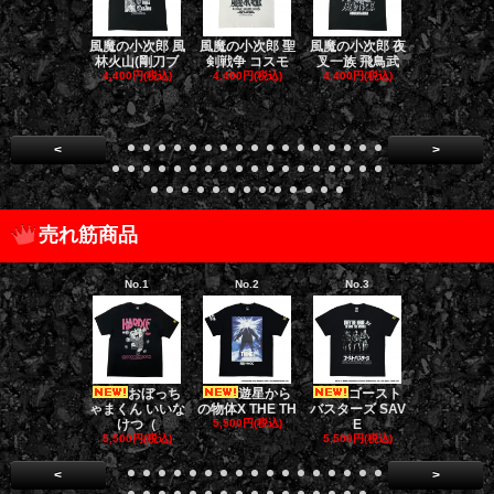
風魔の小次郎 風
風魔の小次郎 聖
風魔の小次郎 夜
風魔の小次郎
林火山(剛刀ブ
剣戦争 コスモ
叉一族 飛鳥武
魔一族 竜
4,400円(税込)
4,400円(税込)
4,400円(税込)
4,400円(税
<
>
売れ筋商品
No.1
No.2
No.3
No.4
おぼっち
遊星から
ゴースト
ゴー
ゃまくん いいな
の物体X THE TH
バスターズ SAV
バスターズ 
けつ（
5,500円(税込)
E
ージャ
5,500円(税込)
5,500円(税込)
5,500円(税
<
>