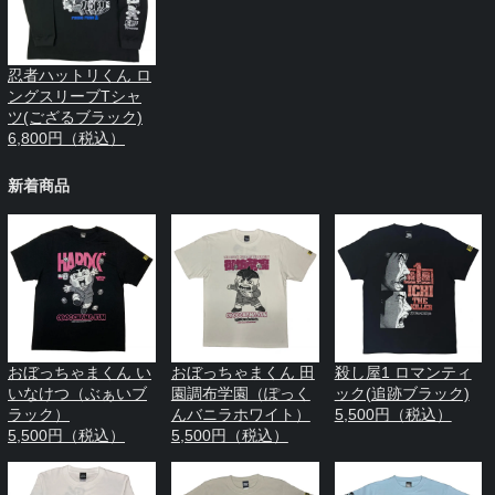
忍者ハットリくん ロ
ングスリーブTシャ
ツ(ござるブラック)
6,800円（税込）
新着商品
おぼっちゃまくん い
おぼっちゃまくん 田
殺し屋1 ロマンティ
いなけつ（ぶぁいブ
園調布学園（ぽっく
ック(追跡ブラック)
ラック）
んバニラホワイト）
5,500円（税込）
5,500円（税込）
5,500円（税込）