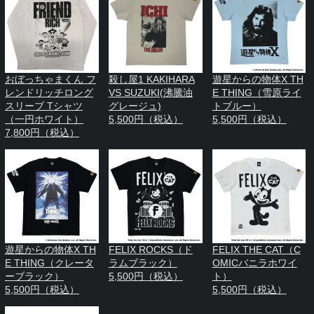
おぼっちゃまくん フ
殺し屋1 KAKIHARA
遊星からの物体X TH
レンドリッチロング
VS SUZUKI(沸騰油
E THING（雪原ライ
スリーブ Tシャツ
グレージュ)
トブルー）
（一円ホワイト）
5,500円（税込）
5,500円（税込）
7,800円（税込）
遊星からの物体X TH
FELIX ROCKS（ド
FELIX THE CAT（C
E THING（クレータ
ラムブラック）
OMICバニラホワイ
ーブラック）
5,500円（税込）
ト）
5,500円（税込）
5,500円（税込）