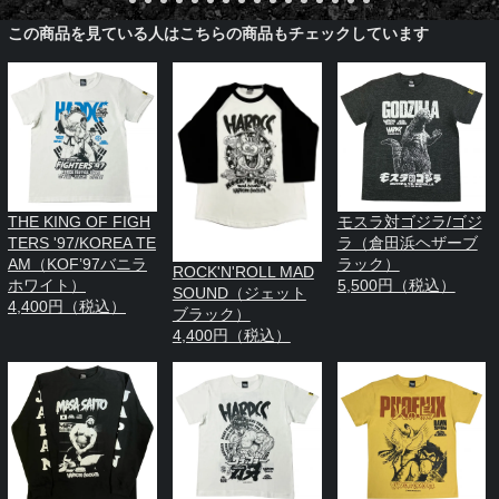
この商品を見ている人はこちらの商品もチェックしています
THE KING OF FIGH
モスラ対ゴジラ/ゴジ
TERS '97/KOREA TE
ラ（倉田浜ヘザーブ
AM（KOF’97バニラ
ラック）
ROCK'N'ROLL MAD
ホワイト）
5,500円（税込）
SOUND（ジェット
4,400円（税込）
ブラック）
4,400円（税込）