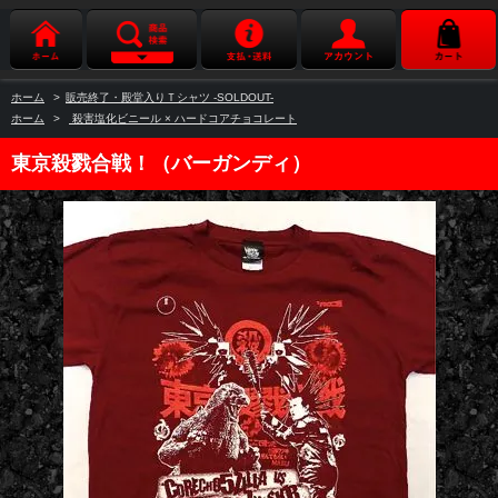
ホーム
>
販売終了・殿堂入りＴシャツ -SOLDOUT-
ホーム
>
殺害塩化ビニール × ハードコアチョコレート
東京殺戮合戦！（バーガンディ）