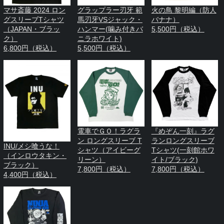
マサ斎藤 2024 ロン
グラップラー刃牙 範
火の鳥 黎明編（防人
グスリーブTシャツ
馬刃牙VSジャック・
バナナ）
（JAPAN・ブラッ
ハンマー(噛み付きバ
5,500円（税込）
ク）
ニラホワイト)
6,800円（税込）
5,500円（税込）
電車でＧＯ！ラグラ
『めぞん一刻』ラグ
ン ロングスリーブ T
ランロングスリーブ
INU/メシ喰うな！
シャツ（アイビーグ
Tシャツ(一刻館ホワ
（インロウタキン・
リーン）
イト/ブラック)
ブラック）
7,800円（税込）
7,800円（税込）
4,400円（税込）