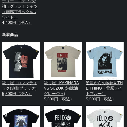
テリー・ゴディ7分
袖ラグランＴシャツ
（南部ブラック×ホ
ワイト）
4,400円（税込）
新着商品
殺し屋1 ロマンティ
殺し屋1 KAKIHARA
遊星からの物体X TH
ック(追跡ブラック)
VS SUZUKI(沸騰油
E THING（雪原ライ
5,500円（税込）
グレージュ)
トブルー）
5,500円（税込）
5,500円（税込）