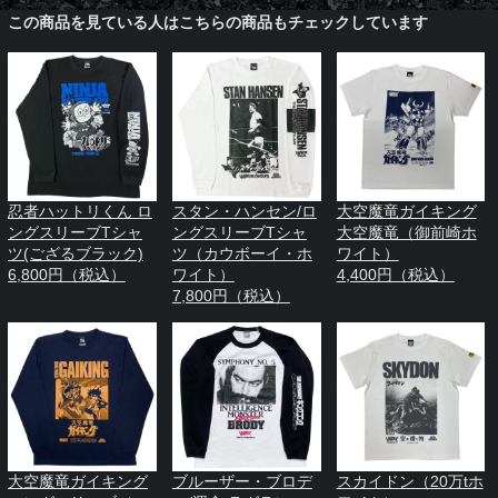
この商品を見ている人はこちらの商品もチェックしています
忍者ハットリくん ロ
スタン・ハンセン/ロ
大空魔竜ガイキング
ングスリーブTシャ
ングスリーブTシャ
大空魔竜（御前崎ホ
ツ(ござるブラック)
ツ（カウボーイ・ホ
ワイト）
6,800円（税込）
ワイト）
4,400円（税込）
7,800円（税込）
大空魔竜ガイキング
ブルーザー・ブロデ
スカイドン（20万tホ