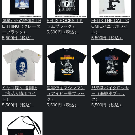
遊星からの物体X TH
FELIX ROCKS（ド
FELIX THE CAT（C
E THING（クレータ
ラムブラック）
OMICバニラホワイ
ーブラック）
5,500円（税込）
ト）
5,500円（税込）
5,500円（税込）
ミヤコ蝶々 復刻版
星雲仮面マシンマン
兄弟拳バイクロッサ
（浪花人情ホワイ
（アイビー星ブラッ
ー（海蛇座ブラッ
ト）
ク）
ク）
5,500円（税込）
5,500円（税込）
5,500円（税込）