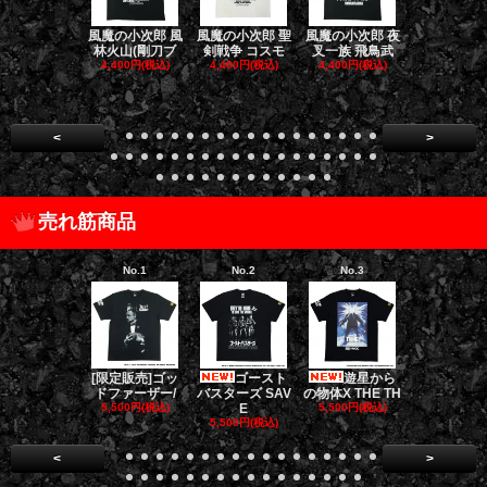
風魔の小次郎 風
風魔の小次郎 聖
風魔の小次郎 夜
風魔の小次郎
林火山(剛刀ブ
剣戦争 コスモ
叉一族 飛鳥武
魔一族 竜
4,400円(税込)
4,400円(税込)
4,400円(税込)
4,400円(税
<
>
売れ筋商品
No.1
No.2
No.3
No.4
[限定販売]ゴッ
ゴースト
遊星から
ダークナイト
ドファーザー/
バスターズ SAV
の物体X THE TH
リロジー/
5,500円(税込)
E
5,500円(税込)
5,500円(税
5,500円(税込)
<
>