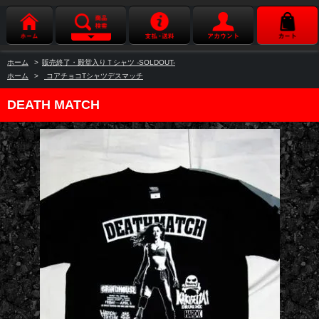
ホーム
>
販売終了・殿堂入りＴシャツ -SOLDOUT-
ホーム
>
コアチョコTシャツデスマッチ
DEATH MATCH