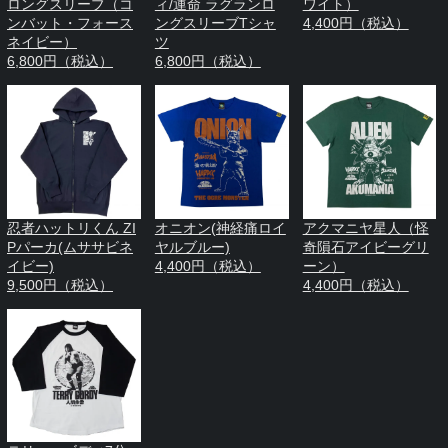
ロングスリーブ（コ
ィ/運命 ラグランロ
ワイト）
ンバット・フォース
ングスリーブTシャ
4,400円（税込）
ネイビー）
ツ
6,800円（税込）
6,800円（税込）
忍者ハットリくん ZI
オニオン(神経痛ロイ
アクマニヤ星人（怪
Pパーカ(ムササビネ
ヤルブルー)
奇隕石アイビーグリ
イビー)
4,400円（税込）
ーン）
9,500円（税込）
4,400円（税込）