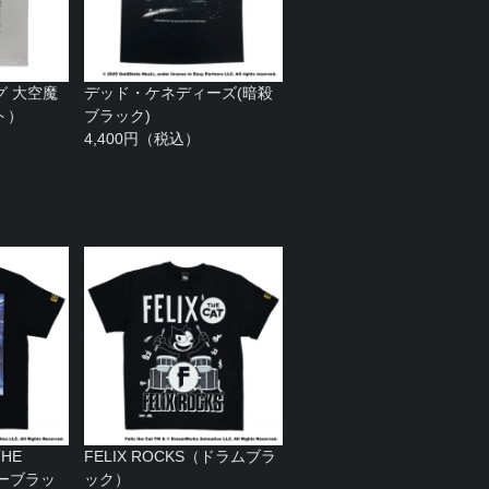
グ 大空魔
デッド・ケネディーズ(暗殺
ト）
ブラック)
4,400円（税込）
HE
FELIX ROCKS（ドラムブラ
ターブラッ
ック）