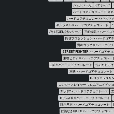
シェルパーカ
ポロシャツ
ハードコアチョコレート メガ
ハードコアチョコレート×ヘッド
キルラキル × ハードコアチョコレート
AV LEGENDSシリーズ
三船敏郎 × ハード
円谷プロダクション × ハードコア
漫画ゴラク × ハードコア
STREET FIGHTER × ハードコア
東映ビデオ × ハードコアチョコレー
BiS × ハードコアチョコレート
つのだじろう
東映 × ハードコアチョコレート
DDTプロレスリ
ニンジャスレイヤー フロムアニメイシヨ
テッド2 × ハードコアチョコレート
志
TRIGGER × ハードコアチョコレート
陣内孝則 × ハードコアチョコレート
仁義なき戦い X ハードコアチョコレー