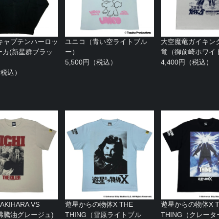
キャプテンハーロッ
ユニコ（青い空ライトブル
大空魔竜ガイキン
パーカ(新星群ブラッ
ー）
竜（御前崎ホワイ
5,500円（税込）
4,400円（税込）
円（税込）
KIHARA VS
遊星からの物体X THE
遊星からの物体X T
I(沸騰油グレージュ)
THING（雪原ライトブル
THING（クレー