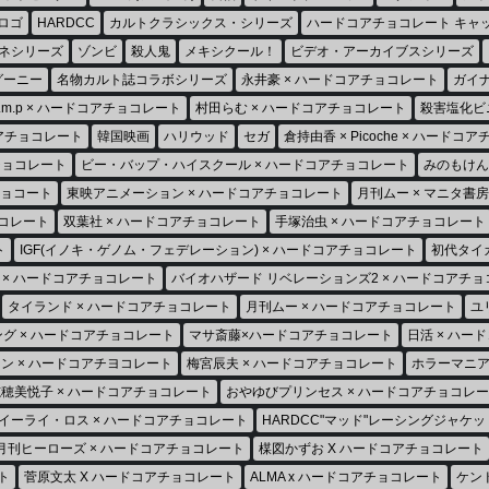
ロゴ
HARDCC
カルトクラシックス・シリーズ
ハードコアチョコレート キャ
ネシリーズ
ゾンビ
殺人鬼
メキシクール！
ビデオ・アーカイブスシリーズ
グーニー
名物カルト誌コラボシリーズ
永井豪 × ハードコアチョコレート
ガイナ
h.m.p × ハードコアチョコレート
村田らむ × ハードコアチョコレート
殺害塩化ビ
コアチョコレート
韓国映画
ハリウッド
セガ
倉持由香 × Picoche × ハードコ
チョコレート
ビー・バップ・ハイスクール × ハードコアチョコレート
みのもけん
チョコート
東映アニメーション × ハードコアチョコレート
月刊ムー × マニタ書
チョコレート
双葉社 × ハードコアチョコレート
手塚治虫 × ハードコアチョコレート
ト
IGF(イノキ・ゲノム・フェデレーション) × ハードコアチョコレート
初代タイ
 × ハードコアチョコレート
バイオハザード リベレーションズ2 × ハードコアチ
タイランド × ハードコアチョコレート
月刊ムー × ハードコアチョコレート
ユ
ング × ハードコアチョコレート
マサ斎藤×ハードコアチョコレート
日活 × ハー
ン × ハードコアチヨコレート
梅宮辰夫 × ハードコアチョコレート
ホラーマニア
穂美悦子 × ハードコアチョコレート
おやゆびプリンセス × ハードコアチョコレ
イーライ・ロス × ハードコアチョコレート
HARDCC"マッド"レーシングジャケッ
月刊ヒーローズ × ハードコアチョコレート
楳図かずお X ハードコアチョコレート
ト
菅原文太 X ハードコアチョコレート
ALMA x ハードコアチョコレート
ケン