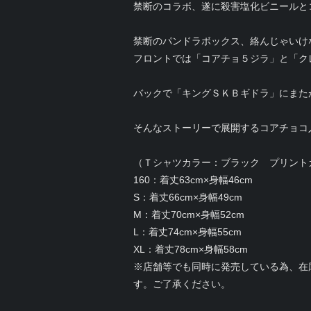
禁断のコラボ、遂に殺害塩化ビニールと
禁断のパンドラボックス、絡んじゃいけ
フロントでは「コアチョ５ジラ」と「ク
バックで「キングＳＫＢギドラ」にまた
そんなストーリーで展開するコアチョコ
（Ｔシャツカラー：ブラック プリント
160：着丈63cm×身幅46cm
S：着丈66cm×身幅49cm
M：着丈70cm×身幅52cm
L：着丈74cm×身幅55cm
XL：着丈78cm×身幅58cm
※店舗等でも同時に発売している為、在
す。ご了承ください。