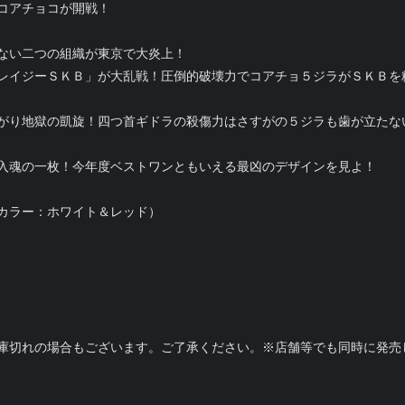
コアチョコが開戦！
ない二つの組織が東京で大炎上！
レイジーＳＫＢ」が大乱戦！圧倒的破壊力でコアチョ５ジラがＳＫＢを
がり地獄の凱旋！四つ首ギドラの殺傷力はさすがの５ジラも歯が立たな
入魂の一枚！今年度ベストワンともいえる最凶のデザインを見よ！
カラー：ホワイト＆レッド）
庫切れの場合もございます。ご了承ください。※店舗等でも同時に発売