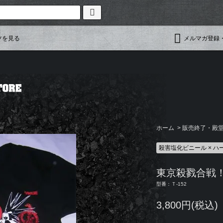
ツを見る
メルマガ登録
ホーム
>
販売終了・殿堂入
殺害塩化ビニール × 
東京殺戮合戦
型番：Ｔ-152
3,800円(税込)