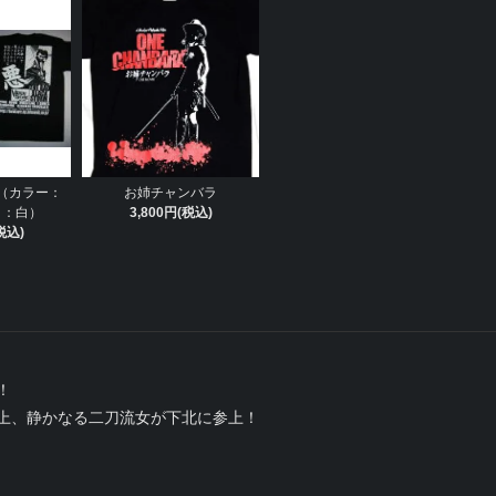
（カラー：
お姉チャンバラ
ト：白）
3,800円(税込)
税込)
！
上、静かなる二刀流女が下北に参上！