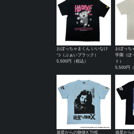
おぼっちゃまくん いいなけ
おぼっち
つ（ぶぁいブラック）
学園（ぽ
5,500円（税込）
ト）
5,500
遊星からの物体X THE
遊星からの