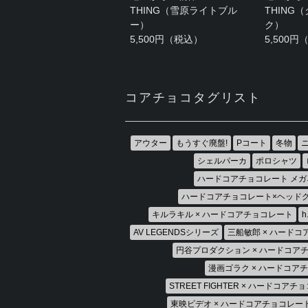
THING（雪原ライトブル
THING
ー）
ク）
5,500円（税込）
5,500
コアチョコタグリスト
アウター
もうすぐ廃盤!
Pコート
冬物
シェルパーカ
ポロシャツ
ハードコアチョコレート メガ
ハードコアチョコレート×ヘッド
キルラキル × ハードコアチョコレート
AV LEGENDSシリーズ
三船敏郎 × ハード
円谷プロダクション × ハードコア
漫画ゴラク × ハードコア
STREET FIGHTER × ハードコア
東映ビデオ × ハードコアチョコレー