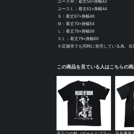
ユースＭ：着丈50×身幅42
ユースＬ：着丈61×身幅44
Ｓ：着丈67×身幅48
Ｍ：着丈70×身幅54
Ｌ：着丈78×身幅58
ＸＬ：着丈79×身幅60
※店舗等でも同時に発売している為、在
この商品を見ている人はこちらの商
丑三つの村（ゲートルブラッ
不良番長2