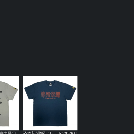
家庭内暴〇
恐怖新聞(呪いレッド)2026リ