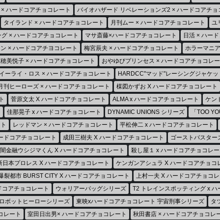
 × ハードコアチョコレート
バイオハザード リベレーションズ2 × ハードコアチ
タイランド × ハードコアチョコレート
月刊ムー × ハードコアチョコレート
ユ
ング × ハードコアチョコレート
マサ斎藤×ハードコアチョコレート
日活 × ハー
ン × ハードコアチヨコレート
梅宮辰夫 × ハードコアチョコレート
ホラーマニア
穂美悦子 × ハードコアチョコレート
おやゆびプリンセス × ハードコアチョコレ
イーライ・ロス × ハードコアチョコレート
HARDCC"マッド"レーシングジャケッ
月刊ヒーローズ × ハードコアチョコレート
楳図かずお X ハードコアチョコレート
ト
菅原文太 X ハードコアチョコレート
ALMA x ハードコアチョコレート
ケン
ト
佳那晃子 x ハードコアチョコレート
DYNAMIC UNIONS シリーズ
「TOO Y
ート
レッドマン × ハードコアチョコレート
平松伸二 x ハードコアチョコレート
ハードコアチョコレート
成田三樹夫 X ハードコアチョコレート
ゴーストバスターズ
闇金融ウシジマくん X ハードコアチョコレート
殺し屋１ x ハードコアチョコレー
新日本プロレス X ハードコアチョコレート
ケンガンアシュラ X ハードコアチョコ
爆裂都市 BURST CITY X ハードコアチョコレート
上村一夫 X ハードコアチョコ
ードコアチョコレート
ウォリアーバッグシリーズ
T2 トレインスポッティング x 
ジロボットヒーローシリーズ
東映xハードコアチョコレート 宇宙刑事シリーズ
タ
コレート
室田日出男× ハードコアチョコレート
秋田書店 × ハードコアチョコレ