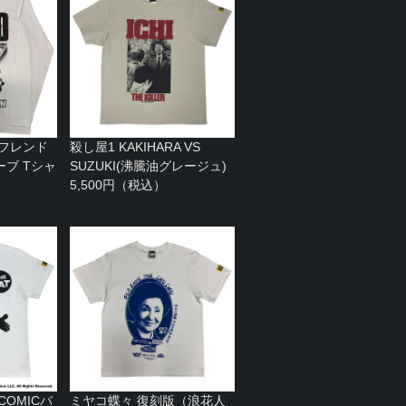
 フレンド
殺し屋1 KAKIHARA VS
ブ Tシャ
SUZUKI(沸騰油グレージュ)
）
5,500円（税込）
（COMICバ
ミヤコ蝶々 復刻版（浪花人