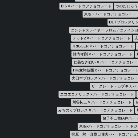
BiS × ハードコアチョコレート
つのだじろう
東映 × ハードコアチョコレート
DDTプロレスリ
ニンジャスレイヤー フロムアニメイシヨ
テッド2 × ハードコアチョコレート
志
TRIGGER × ハードコアチョコレート
陣内孝則 × ハードコアチョコレート
仁義なき戦い X ハードコアチョコレー
HK/変態仮面 x ハードコアチョコレー
大日本プロレス x ハードコアチョコレ
ザ・グレート・カブキ X 
エコエコアザラク x ハードコアチョコレート
川谷拓三 × ハードコアチョコレート
みちのくプロレス X ハードコアチョコレート
藤子不二雄(A)×ハ
東映xハードコアチョコレート ド
梶原一騎・真樹日佐夫×ハードコアチョ