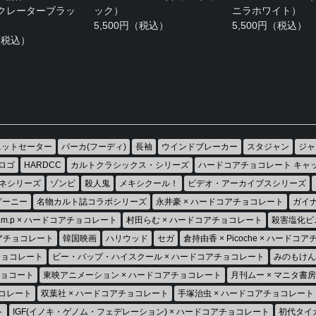
（クレーターブラッ
ック）
ニラホワイト）
5,500円（税込）
5,500円（税込）
円（税込）
ニットセーター
パーカ(フーディ)
長袖
ウインドブレーカー
スタジャン
ジャ
ロゴ
HARDCC
カルトクラシックス・シリーズ
ハードコアチョコレート キャ
ネシリーズ
ゾンビ
殺人鬼
メキシクール！
ビデオ・アーカイブスシリーズ
グーニー
名物カルト誌コラボシリーズ
永井豪 × ハードコアチョコレート
ガイナ
h.m.p × ハードコアチョコレート
村田らむ × ハードコアチョコレート
殺害塩化ビ
コアチョコレート
韓国映画
ハリウッド
セガ
倉持由香 × Picoche × ハードコ
チョコレート
ビー・バップ・ハイスクール × ハードコアチョコレート
みのもけん
チョコート
東映アニメーション × ハードコアチョコレート
月刊ムー × マニタ書
チョコレート
双葉社 × ハードコアチョコレート
手塚治虫 × ハードコアチョコレート
ト
IGF(イノキ・ゲノム・フェデレーション) × ハードコアチョコレート
初代タイ