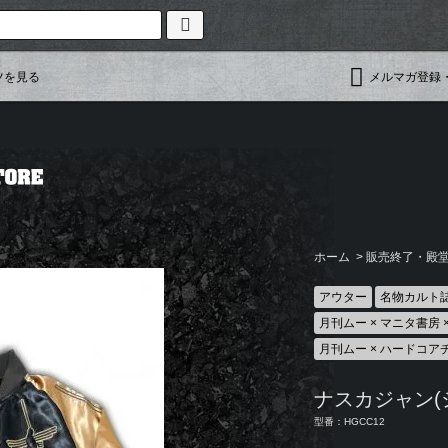
ツを見る
メルマガ登録
ホーム
>
販売終了・殿堂入
アウター
名物カルト
月刊ムー × マニタ書房
月刊ムー × ハードコア
ナスカジャン(
型番：HGCC12