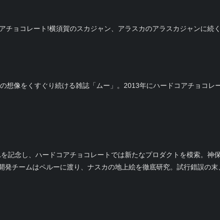
コアチョコレート!横須賀のスカジャン、アラスカのアラスカジャンに続
々の想像をくすぐり続ける雑誌「ムー」。2013年にハードコアチョコレ
。これを記念し、ハードコアチョコレートでは新たなプロダクトを模索。神
開発チームはペルーに渡り、ナスカの地上絵を徹底研究。試行錯誤の末