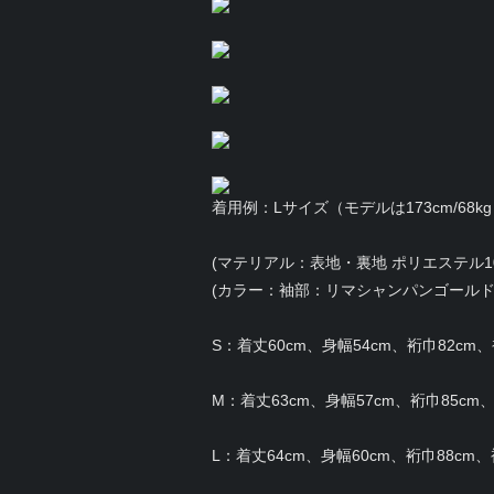
着用例：Lサイズ（モデルは173cm/68k
(マテリアル：表地・裏地 ポリエステル10
(カラー：袖部：リマシャンパンゴールド
S：着丈60cm、身幅54cm、裄巾82cm、袖
M：着丈63cm、身幅57cm、裄巾85cm、袖
L：着丈64cm、身幅60cm、裄巾88cm、袖