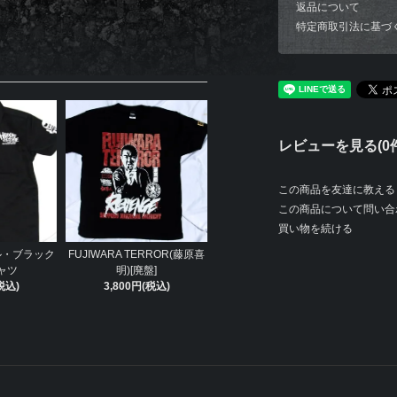
返品について
特定商取引法に基づ
レビューを見る(0件
この商品を友達に教える
この商品について問い合
買い物を続ける
ル・ブラック
FUJIWARA TERROR(藤原喜
ャツ
明)[廃盤]
税込)
3,800円(税込)