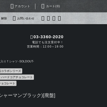
アカウント
カート(
0
)
・解除
お問い合わせ
03-3360-2020
電話でも注文受付中！
営業時間：12:00～19:00
りＴシャツ -SOLDOUT-
誌コラボシリーズ
 × ハードコアチョコレート
チョコレート
シャーマンブラック)[廃盤]