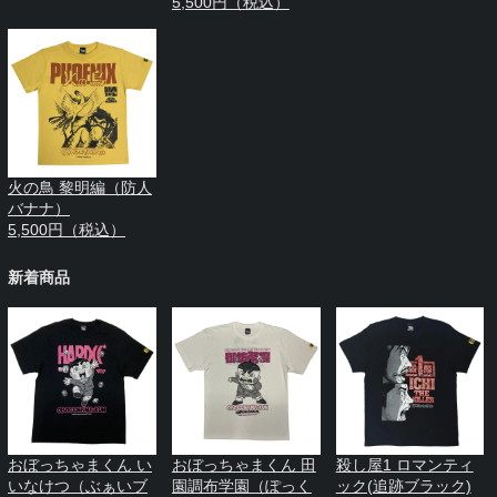
5,500円（税込）
火の鳥 黎明編（防人
バナナ）
5,500円（税込）
新着商品
おぼっちゃまくん い
おぼっちゃまくん 田
殺し屋1 ロマンティ
いなけつ（ぶぁいブ
園調布学園（ぽっく
ック(追跡ブラック)