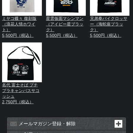
ミヤコ蝶々 復刻版
星雲仮面マシンマン
兄弟拳バイクロッサ
（浪花人情ホワイ
（アイビー星ブラッ
ー（海蛇座ブラッ
ト）
ク）
ク）
5,500円（税込）
5,500円（税込）
5,500円（税込）
名代 富士そば プチ
プラキャンバスサコ
ッシュ
2,750円（税込）
メールマガジン登録・解除