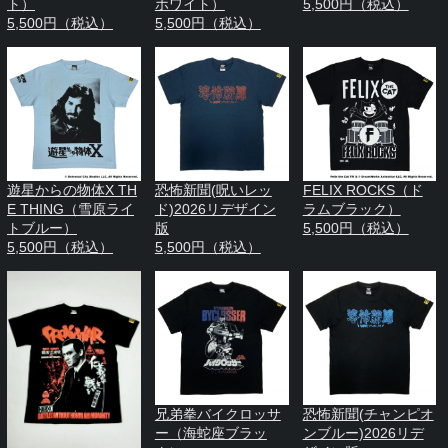
ト）
ホワイト）
5,500円（税込）
5,500円（税込）
5,500円（税込）
遊星からの物体X TH
恐怖新聞(呪いレッ
FELIX ROCKS（ド
E THING（雪原ライ
ド)2026リデザイン
ラムブラック）
トブルー）
版
5,500円（税込）
5,500円（税込）
5,500円（税込）
兄弟拳バイクロッサ
恐怖新聞(チャンピオ
ー（海蛇座ブラッ
ンブルー)2026リデ