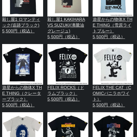
殺し屋1 ロマンティ
殺し屋1 KAKIHARA
遊星からの物体X TH
ック(追跡ブラック)
VS SUZUKI(沸騰油
E THING（雪原ライ
5,500円（税込）
グレージュ)
トブルー）
5,500円（税込）
5,500円（税込）
遊星からの物体X TH
FELIX ROCKS（ド
FELIX THE CAT（C
E THING（クレータ
ラムブラック）
OMICバニラホワイ
ーブラック）
5,500円（税込）
ト）
5,500円（税込）
5,500円（税込）