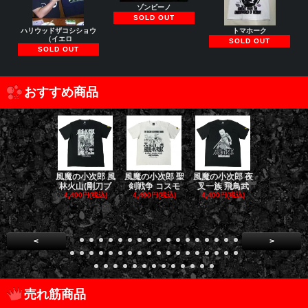
ゾンビーノ
SOLD OUT
ハリウッドザコシショウ
トマホーク
（イエロ
SOLD OUT
SOLD OUT
おすすめ商品
風魔の小次郎 風
風魔の小次郎 聖
風魔の小次郎 夜
風魔の小次郎
林火山(剛刀ブ
剣戦争 コスモ
叉一族 飛鳥武
魔一族 竜
4,400円(税込)
4,400円(税込)
4,400円(税込)
4,400円(税
<
>
売れ筋商品