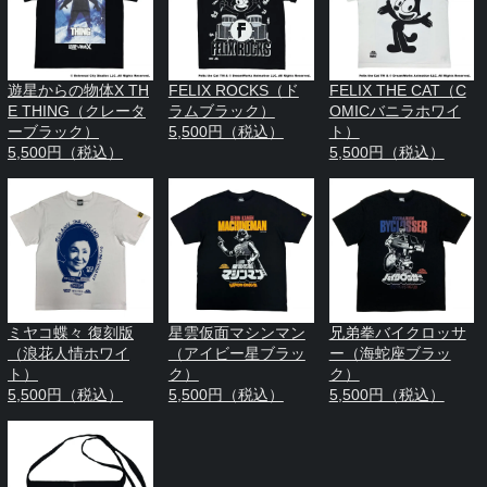
遊星からの物体X TH
FELIX ROCKS（ド
FELIX THE CAT（C
E THING（クレータ
ラムブラック）
OMICバニラホワイ
ーブラック）
5,500円（税込）
ト）
5,500円（税込）
5,500円（税込）
ミヤコ蝶々 復刻版
星雲仮面マシンマン
兄弟拳バイクロッサ
（浪花人情ホワイ
（アイビー星ブラッ
ー（海蛇座ブラッ
ト）
ク）
ク）
5,500円（税込）
5,500円（税込）
5,500円（税込）