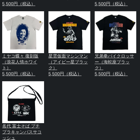
5,500円（税込）
5,500円（税込）
ミヤコ蝶々 復刻版
星雲仮面マシンマン
兄弟拳バイクロッサ
（浪花人情ホワイ
（アイビー星ブラッ
ー（海蛇座ブラッ
ト）
ク）
ク）
5,500円（税込）
5,500円（税込）
5,500円（税込）
名代 富士そば プチ
プラキャンバスサコ
ッシュ