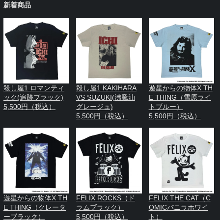
新着商品
殺し屋1 ロマンティ
殺し屋1 KAKIHARA
遊星からの物体X TH
ック(追跡ブラック)
VS SUZUKI(沸騰油
E THING（雪原ライ
5,500円（税込）
グレージュ)
トブルー）
5,500円（税込）
5,500円（税込）
遊星からの物体X TH
FELIX ROCKS（ド
FELIX THE CAT（C
E THING（クレータ
ラムブラック）
OMICバニラホワイ
ーブラック）
5,500円（税込）
ト）