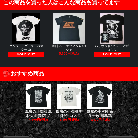
この商品を買った人はこんな商品も買ってます
クンフー・ゴーストバス
月刊 ムー オフィシャルT
ハリウッド”アシュラ”ザ
ターズ(
シャ
コシシ
5,500円(税込)
SOLD OUT
SOLD OUT
おすすめ商品
風魔の小次郎 風
風魔の小次郎 聖
風魔の小次郎 夜
風魔の小次郎
林火山(剛刀ブ
剣戦争 コスモ
叉一族 飛鳥武
魔一族 竜
4,400円(税込)
4,400円(税込)
4,400円(税込)
4,400円(税