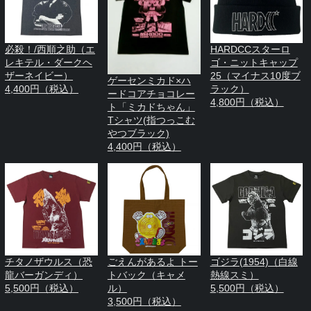
必殺！/西順之助（エ
HARDCCスターロ
レキテル・ダークヘ
ゴ・ニットキャップ
ザーネイビー）
25（マイナス10度ブ
ゲーセンミカド×ハ
4,400円（税込）
ラック）
ードコアチョコレー
4,800円（税込）
ト「ミカドちゃん」
Tシャツ(指つっこむ
やつブラック)
4,400円（税込）
チタノザウルス（恐
ごえんがあるよ トー
ゴジラ(1954)（白線
龍バーガンディ）
トバック（キャメ
熱線スミ）
5,500円（税込）
ル）
5,500円（税込）
3,500円（税込）