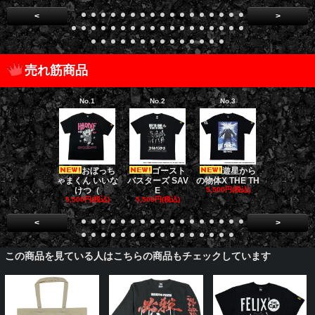
<
>
売れ筋商品
No.1
No.2
No.3
No.4
おぼっち
ゴースト
遊星から
ゴー
ゃまくん いいな
バスターズ SAV
の物体X THE TH
バスターズ 
けつ（
E
5,500円(税込)
ージャ
5,500円(税込)
5,500円(税込)
5,500円(税
<
>
この商品を見ている人はこちらの商品もチェックしています