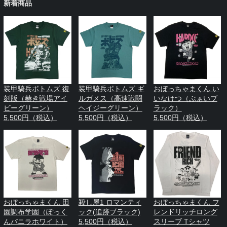
新着商品
装甲騎兵ボトムズ 復
装甲騎兵ボトムズ ギ
おぼっちゃまくん い
刻版（赫き戦場アイ
ルガメス（高速戦闘
いなけつ（ぶぁいブ
ビーグリーン）
ヘイジーグリーン）
ラック）
5,500円（税込）
5,500円（税込）
5,500円（税込）
おぼっちゃまくん 田
殺し屋1 ロマンティ
おぼっちゃまくん フ
園調布学園（ぽっく
ック(追跡ブラック)
レンドリッチロング
んバニラホワイト）
5,500円（税込）
スリーブ Tシャツ