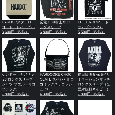
HARDCCスターロ
必殺！ 中村主水 ロ
FELIX ROCKS（ド
ゴ・トートバッグ25
ングスリーブ
ラムブラック）
3,600円（税込）
6,800円（税込）
5,500円（税込）
ケンドー・ナガサキ
HARDCORE CHOC
前田日明 5 vs 5イリ
'26 ロングスリーブT
OLATE スペシャルロ
ミネーションマッチ
シャツ(プエルトリコ
ゴミックスサコッシ
ロングスリーブ（全
ブラック)
ュ ’26
面対抗戦ネイビー）
7,800円（税込）
4,300円（税込）
7,800円（税込）