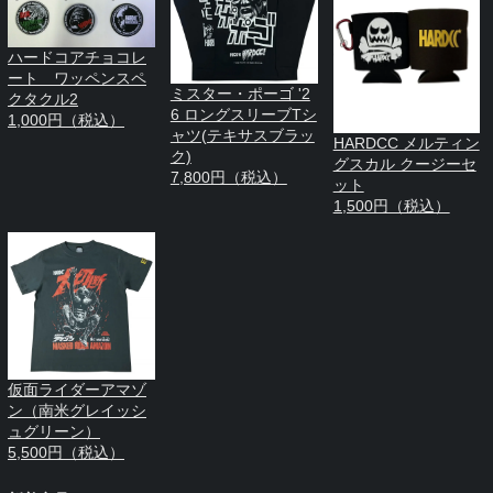
ハードコアチョコレ
ート ワッペンスペ
ミスター・ポーゴ '2
クタクル2
6 ロングスリーブTシ
1,000円（税込）
ャツ(テキサスブラッ
HARDCC メルティン
ク)
グスカル クージーセ
7,800円（税込）
ット
1,500円（税込）
仮面ライダーアマゾ
ン（南米グレイッシ
ュグリーン）
5,500円（税込）