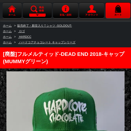
ホーム
>
販売終了・殿堂入りＴシャツ -SOLDOUT-
ホーム
>
ロゴ
ホーム
>
HARDCC
ホーム
>
ハードコアチョコレート キャップシリーズ
[廃盤]フルメルティッド-DEAD END 2018-キャップ
(MUMMYグリーン)