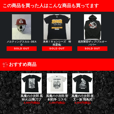
この商品を買った人はこんな商品も買ってます
メルティングスカル -DEA
来来！キョンシーズ 特
処刑軍団ザップ/プルオー
D
殊霊魂(
バパー
SOLD OUT
SOLD OUT
SOLD OUT
おすすめ商品
風魔の小次郎 風
風魔の小次郎 聖
風魔の小次郎 夜
風魔の小次郎
林火山(剛刀ブ
剣戦争 コスモ
叉一族 飛鳥武
魔一族 竜
4,400円(税込)
4,400円(税込)
4,400円(税込)
4,400円(税