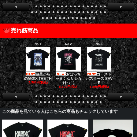
<
>
売れ筋商品
No.1
No.2
No.3
No.4
遊星から
おぼっち
ゴースト
ダークナイト
の物体X THE TH
ゃまくん いいな
バスターズ SAV
リロジー/
5,500円(税込)
けつ（
E
5,500円(税
5,500円(税込)
5,500円(税込)
<
>
この商品を見ている人はこちらの商品もチェックしています