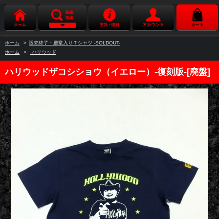
ホーム
>
販売終了・殿堂入りＴシャツ -SOLDOUT-
ホーム
>
ハリウッド
ハリウッドザコシショウ（イエロー）-復刻版-[廃盤]