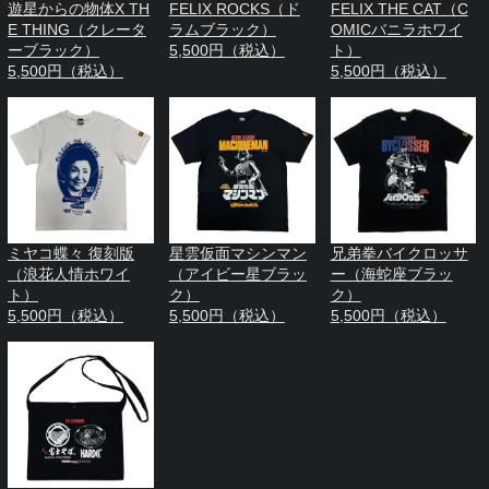
遊星からの物体X TH
FELIX ROCKS（ド
FELIX THE CAT（C
E THING（クレータ
ラムブラック）
OMICバニラホワイ
ーブラック）
5,500円（税込）
ト）
5,500円（税込）
5,500円（税込）
ミヤコ蝶々 復刻版
星雲仮面マシンマン
兄弟拳バイクロッサ
（浪花人情ホワイ
（アイビー星ブラッ
ー（海蛇座ブラッ
ト）
ク）
ク）
5,500円（税込）
5,500円（税込）
5,500円（税込）