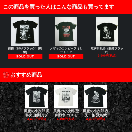
この商品を買った人はこんな商品も買ってます
錦鯉（SMAブラック）[廃
ノザキのコンビーフ（ミ
江戸川乱歩（貼雑ブラッ
盤]
ート・ア
ク）
5,500円(税込)
SOLD OUT
SOLD OUT
おすすめ商品
風魔の小次郎 風
風魔の小次郎 聖
風魔の小次郎 夜
風魔の小次郎
林火山(剛刀ブ
剣戦争 コスモ
叉一族 飛鳥武
魔一族 竜
4,400円(税込)
4,400円(税込)
4,400円(税込)
4,400円(税