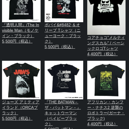
『透明人間』/The In
ポパイ&#8482;＆オ
visible Man（モノケ
リーブ Tシャツ（ニ
イン・ブラック）
ューヨーク・ブラッ
コアチョコ"メルティ
5,500円（税込）
ク）
ングスカル" / ベーシ
5,500円（税込）
ックロゴTシャツ
4,400円（税込）
ジョーズ アミティア
『THE BATMAN－
アフリカン・カンフ
イランド（ORCAブ
ザ・バットマン－』
ー・ナチス2 逆襲の
ラック）
キャットウーマン
ロボトラー(ガーナ・
5,500円（税込）
（ベイビーブラッ
ブラック)
ク）
4,400円（税込）