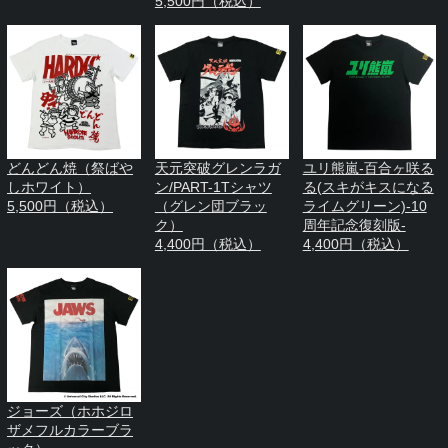
5,500円（税込）
どんどん焼（祭ばや
天元突破グレンラガ
ユリ熊嵐-百合ヶ咲る
しホワイト）
ン/PART-1Tシャツ
る(スキがキスになる
5,500円（税込）
（グレン団ブラッ
ライムグリーン)-10
ク）
周年記念復刻版-
4,400円（税込）
4,400円（税込）
ジョーズ（ホホジロ
ザメフルカラーブラ