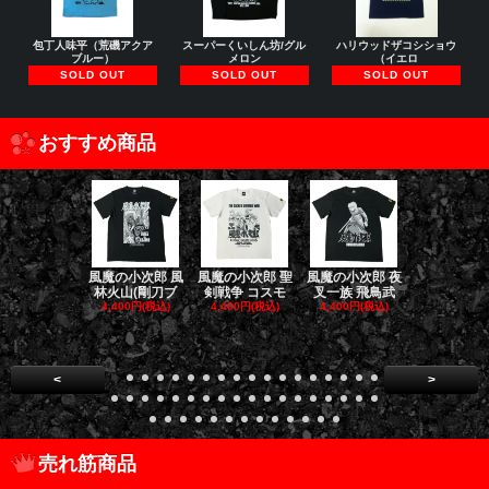
包丁人味平（荒磯アクア
スーパーくいしん坊/グル
ハリウッドザコシショウ
ブルー）
メロン
（イエロ
SOLD OUT
SOLD OUT
SOLD OUT
おすすめ商品
風魔の小次郎 風
風魔の小次郎 聖
風魔の小次郎 夜
風魔の小次郎
林火山(剛刀ブ
剣戦争 コスモ
叉一族 飛鳥武
魔一族 竜
4,400円(税込)
4,400円(税込)
4,400円(税込)
4,400円(税
<
>
売れ筋商品