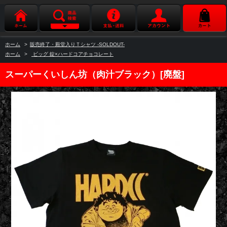
ホーム
>
販売終了・殿堂入りＴシャツ -SOLDOUT-
ホーム
>
ビッグ 錠×ハードコアチョコレート
スーパーくいしん坊（肉汁ブラック）[廃盤]