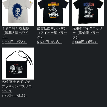
ミヤコ蝶々 復刻版
星雲仮面マシンマン
兄弟拳バイクロッサ
（浪花人情ホワイ
（アイビー星ブラッ
ー（海蛇座ブラッ
ト）
ク）
ク）
5,500円（税込）
5,500円（税込）
5,500円（税込）
名代 富士そば プチ
プラキャンバスサコ
ッシュ
2,750円（税込）