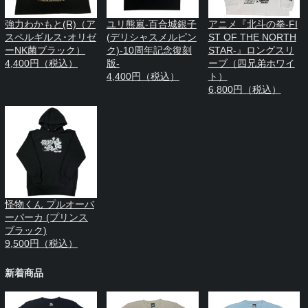
強力わかもと(R)（ア
ユリ熊嵐-百合城銀子
アニメ『北斗の拳-FI
スペルギルス･オリゼ
(デリシャスメルピン
ST OF THE NORTH
ーNK菌ブラック）
ク)-10周年記念復刻
STAR-』ロングスリ
4,400円（税込）
版-
ーブ（四兄弟ホワイ
4,400円（税込）
ト）
6,800円（税込）
怪物くん プルオーバ
ーパーカ (プリンス
ブラック)
9,500円（税込）
新着商品