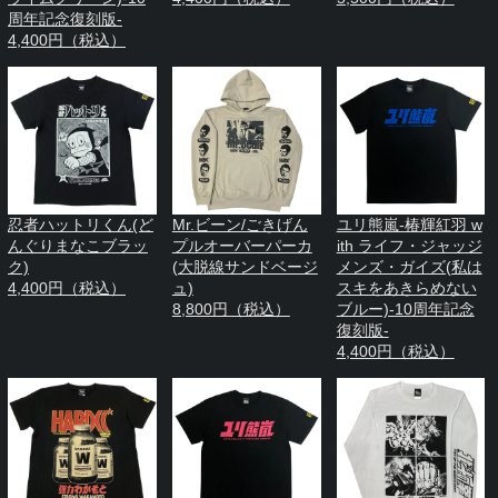
周年記念復刻版-
4,400円（税込）
忍者ハットリくん(ど
Mr.ビーン/ごきげん
ユリ熊嵐-椿輝紅羽 w
んぐりまなこブラッ
プルオーバーパーカ
ith ライフ・ジャッジ
ク)
(大脱線サンドベージ
メンズ・ガイズ(私は
4,400円（税込）
ュ)
スキをあきらめない
8,800円（税込）
ブルー)-10周年記念
復刻版-
4,400円（税込）