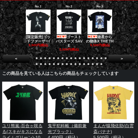
No.1
No.2
No.3
No.4
[限定販売]ゴッ
ゴースト
遊星から
ダークナイト
ドファーザー/
バスターズ SAV
の物体X THE TH
リロジー/
5,500円(税込)
E
5,500円(税込)
5,500円(税
5,500円(税込)
<
>
この商品を見ている人はこちらの商品もチェックしています
ユリ熊嵐-百合ヶ咲る
鬼平犯科帳（備前兼
まんが猿飛佐助(白雲
る(スキがキスになる
光ブラック）
斎バナナ)
ライムグリーン)-10
4,400円（税込）
5,500円（税込）