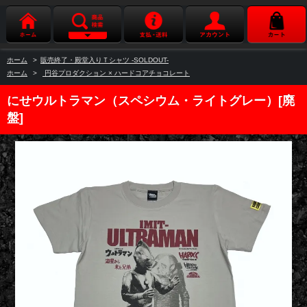
ホーム
>
販売終了・殿堂入りＴシャツ -SOLDOUT-
ホーム
>
円谷プロダクション × ハードコアチョコレート
にせウルトラマン（スペシウム・ライトグレー）[廃
盤]