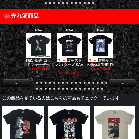
売れ筋商品
No.1
No.2
No.3
No.4
[限定販売]ゴッ
ゴースト
遊星から
ダークナイト
ドファーザー/
バスターズ SAV
の物体X THE TH
リロジー/
5,500円(税込)
E
5,500円(税込)
5,500円(税
5,500円(税込)
<
>
この商品を見ている人はこちらの商品もチェックしています