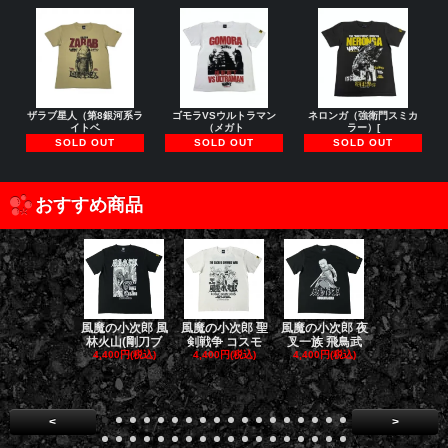
ザラブ星人（第8銀河系ラ
ゴモラVSウルトラマン
ネロンガ（強衛門スミカ
イトベ
（メガト
ラー）[
SOLD OUT
SOLD OUT
SOLD OUT
おすすめ商品
風魔の小次郎 風
風魔の小次郎 聖
風魔の小次郎 夜
風魔の小次郎
林火山(剛刀ブ
剣戦争 コスモ
叉一族 飛鳥武
魔一族 竜
4,400円(税込)
4,400円(税込)
4,400円(税込)
4,400円(税
<
>