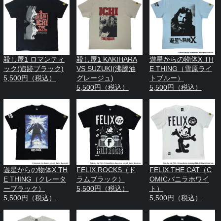
殺し屋1 ロマンティ
殺し屋1 KAKIHARA
遊星からの物体X TH
ック(追跡ブラック)
VS SUZUKI(沸騰油
E THING（雪原ライ
5,500円（税込）
グレージュ)
トブルー）
5,500円（税込）
5,500円（税込）
遊星からの物体X TH
FELIX ROCKS（ド
FELIX THE CAT（C
E THING（クレータ
ラムブラック）
OMICバニラホワイ
ーブラック）
5,500円（税込）
ト）
5,500円（税込）
5,500円（税込）