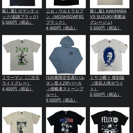
殺し屋1 ロマンティ
ニセ・ウルトラセブ
殺し屋1 KAKIHARA
ック(追跡ブラック)
ン（MGSH3GWFB1
VS SUZUKI(沸騰油
5,500円（税込）
ブラック）
グレージュ)
4,400円（税込）
5,500円（税込）
ミラーマン（二次元
[100着限定生産]バル
ミヤコ蝶々 復刻版
ライトグレー）
タン星人ZIPパーカ
（浪花人情ホワイ
4,400円（税込）
（侵略者ストーンブ
ト）
ルー）
5,500円（税込）
9,500円（税込）