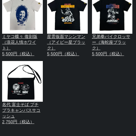
ミヤコ蝶々 復刻版
星雲仮面マシンマン
兄弟拳バイクロッサ
（浪花人情ホワイ
（アイビー星ブラッ
ー（海蛇座ブラッ
ト）
ク）
ク）
5,500円（税込）
5,500円（税込）
5,500円（税込）
名代 富士そば プチ
プラキャンバスサコ
ッシュ
2,750円（税込）