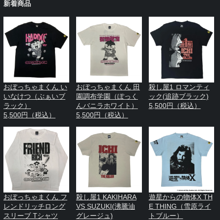
新着商品
おぼっちゃまくん い
おぼっちゃまくん 田
殺し屋1 ロマンティ
いなけつ（ぶぁいブ
園調布学園（ぽっく
ック(追跡ブラック)
ラック）
んバニラホワイト）
5,500円（税込）
5,500円（税込）
5,500円（税込）
おぼっちゃまくん フ
殺し屋1 KAKIHARA
遊星からの物体X TH
レンドリッチロング
VS SUZUKI(沸騰油
E THING（雪原ライ
スリーブ Tシャツ
グレージュ)
トブルー）