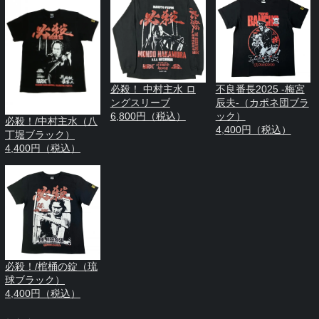
必殺！ 中村主水 ロ
不良番長2025 -梅宮
ングスリーブ
辰夫-（カポネ団ブラ
6,800円（税込）
ック）
必殺！/中村主水（八
4,400円（税込）
丁堀ブラック）
4,400円（税込）
必殺！/棺桶の錠（琉
球ブラック）
4,400円（税込）