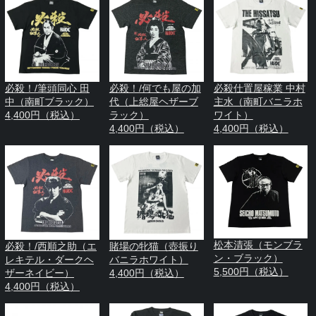
必殺！/筆頭同心 田
必殺！/何でも屋の加
必殺仕置屋稼業 中村
中（南町ブラック）
代（上総屋ヘザーブ
主水（南町バニラホ
4,400円（税込）
ラック）
ワイト）
4,400円（税込）
4,400円（税込）
松本清張（モンブラ
必殺！/西順之助（エ
賭場の牝猫（壺振り
ン・ブラック）
レキテル・ダークヘ
バニラホワイト）
5,500円（税込）
ザーネイビー）
4,400円（税込）
4,400円（税込）