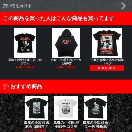
買い物を続ける
この商品を買った人はこんな商品も買ってます
必殺！/中村主水（八丁堀
必殺！/中村主水パーカ
仁義なき戦い 広島死闘篇
ブラッ
（免許皆
（マブ
4,400円(税込)
8,800円(税込)
SOLD OUT
おすすめ商品
風魔の小次郎 風
風魔の小次郎 聖
風魔の小次郎 夜
風魔の小次郎
林火山(剛刀ブ
剣戦争 コスモ
叉一族 飛鳥武
魔一族 竜
4,400円(税込)
4,400円(税込)
4,400円(税込)
4,400円(税