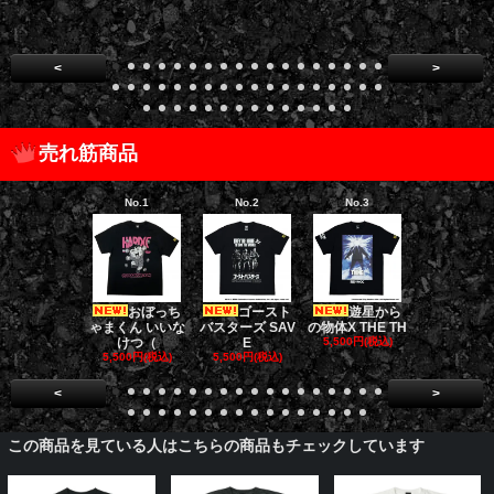
<
>
売れ筋商品
No.1
No.2
No.3
No.4
おぼっち
ゴースト
遊星から
ゴー
ゃまくん いいな
バスターズ SAV
の物体X THE TH
バスターズ 
けつ（
E
5,500円(税込)
ージャ
5,500円(税込)
5,500円(税込)
5,500円(税
<
>
この商品を見ている人はこちらの商品もチェックしています